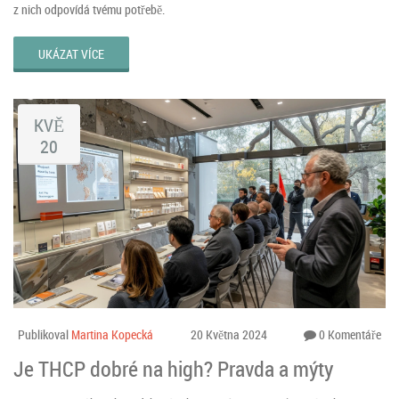
z nich odpovídá tvému potřebě.
UKÁZAT VÍCE
KVĚ
20
Publikoval
Martina Kopecká
20 Května 2024
0 Komentáře
Je THCP dobré na high? Pravda a mýty