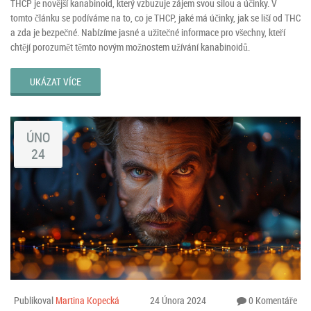
THCP je novější kanabinoid, který vzbuzuje zájem svou silou a účinky. V
tomto článku se podíváme na to, co je THCP, jaké má účinky, jak se liší od THC
a zda je bezpečné. Nabízíme jasné a užitečné informace pro všechny, kteří
chtějí porozumět těmto novým možnostem užívání kanabinoidů.
UKÁZAT VÍCE
ÚNO
24
Publikoval
Martina Kopecká
24 Února 2024
0 Komentáře