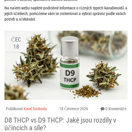
Na našem webu najdete podrobné informace o různých typech kanabinoidů a
jejich účinkech, pomůžeme vám se zorientovat a vybrat správně podle vašich
potřeb a očekávání.
ČEC
18
Publikoval
Karel Svoboda
18 Července 2026
0 Komentáře
D8 THCP vs D9 THCP: Jaké jsou rozdíly v
účincích a síle?