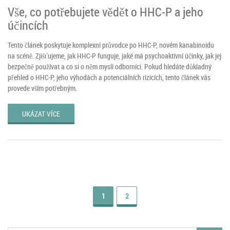
Vše, co potřebujete vědět o HHC-P a jeho
účincích
Tento článek poskytuje komplexní průvodce po HHC-P, novém kanabinoidu
na scéně. Zjišťujeme, jak HHC-P funguje, jaké má psychoaktivní účinky, jak jej
bezpečně používat a co si o něm myslí odborníci. Pokud hledáte důkladný
přehled o HHC-P, jeho výhodách a potenciálních rizicích, tento článek vás
provede vším potřebným.
UKÁZAT VÍCE
1
2