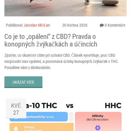
Publikoval
Jaroslav Měšťan
30 Května 2026
0 Komentáře
Co je to „opálení“ z CBD? Pravda o
konopných žvýkačkách a účincích
Zjistěte, co skutečně cítíte při užívání CBD. Článek vysvětluje, proč CBD
nezpůsobí stav opálení, a porovnává účinky konopných žvýkaček s THC.
Poradíme vám s dávkováním.
UKÁZAT VÍCE
KVĚ
27