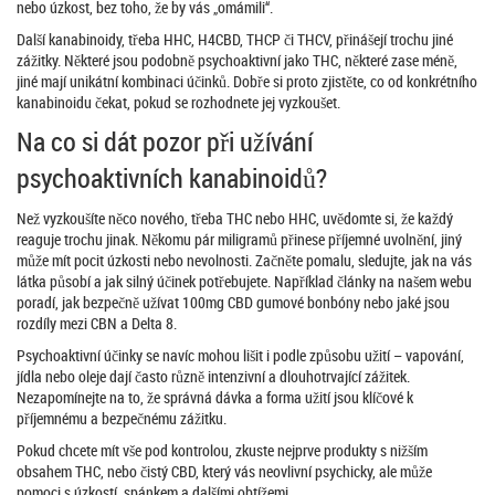
nebo úzkost, bez toho, že by vás „omámili“.
Další kanabinoidy, třeba HHC, H4CBD, THCP či THCV, přinášejí trochu jiné
zážitky. Některé jsou podobně psychoaktivní jako THC, některé zase méně,
jiné mají unikátní kombinaci účinků. Dobře si proto zjistěte, co od konkrétního
kanabinoidu čekat, pokud se rozhodnete jej vyzkoušet.
Na co si dát pozor při užívání
psychoaktivních kanabinoidů?
Než vyzkoušíte něco nového, třeba THC nebo HHC, uvědomte si, že každý
reaguje trochu jinak. Někomu pár miligramů přinese příjemné uvolnění, jiný
může mít pocit úzkosti nebo nevolnosti. Začněte pomalu, sledujte, jak na vás
látka působí a jak silný účinek potřebujete. Například články na našem webu
poradí, jak bezpečně užívat 100mg CBD gumové bonbóny nebo jaké jsou
rozdíly mezi CBN a Delta 8.
Psychoaktivní účinky se navíc mohou lišit i podle způsobu užití – vapování,
jídla nebo oleje dají často různě intenzivní a dlouhotrvající zážitek.
Nezapomínejte na to, že správná dávka a forma užití jsou klíčové k
příjemnému a bezpečnému zážitku.
Pokud chcete mít vše pod kontrolou, zkuste nejprve produkty s nižším
obsahem THC, nebo čistý CBD, který vás neovlivní psychicky, ale může
pomoci s úzkostí, spánkem a dalšími obtížemi.