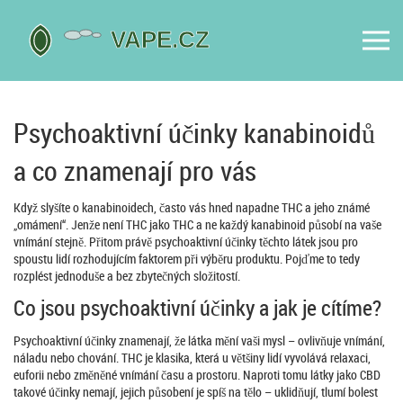
Psychoaktivní účinky kanabinoidů
a co znamenají pro vás
Když slyšíte o kanabinoidech, často vás hned napadne THC a jeho známé
„omámení“. Jenže není THC jako THC a ne každý kanabinoid působí na vaše
vnímání stejně. Přitom právě psychoaktivní účinky těchto látek jsou pro
spoustu lidí rozhodujícím faktorem při výběru produktu. Pojďme to tedy
rozplést jednoduše a bez zbytečných složitostí.
Co jsou psychoaktivní účinky a jak je cítíme?
Psychoaktivní účinky znamenají, že látka mění vaši mysl – ovlivňuje vnímání,
náladu nebo chování. THC je klasika, která u většiny lidí vyvolává relaxaci,
euforii nebo změněné vnímání času a prostoru. Naproti tomu látky jako CBD
takové účinky nemají, jejich působení je spíš na tělo – uklidňují, tlumí bolest