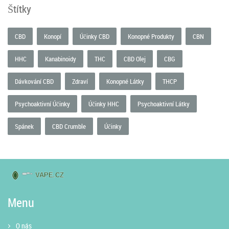
Štítky
CBD
Konopí
Účinky CBD
Konopné Produkty
CBN
HHC
Kanabinoidy
THC
CBD Olej
CBG
Dávkování CBD
Zdraví
Konopné Látky
THCP
Psychoaktivní Účinky
Účinky HHC
Psychoaktivní Látky
Spánek
CBD Crumble
Účinky
Menu
O nás