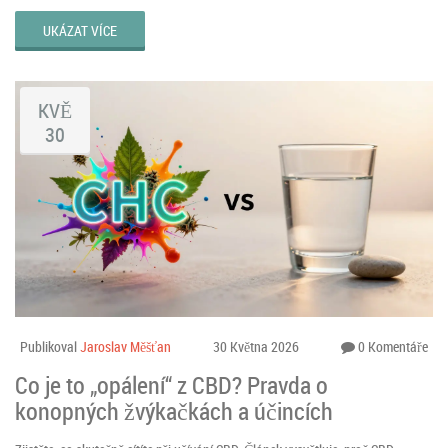
UKÁZAT VÍCE
KVĚ
30
Publikoval
Jaroslav Měšťan
30 Května 2026
0 Komentáře
Co je to „opálení“ z CBD? Pravda o
konopných žvýkačkách a účincích