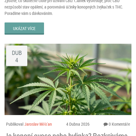
Zjistěte, co skutečně cítíte při užívání CBD. Článek vysvětluje, proč CBD
nezpůsobí stav opálení, a porovnává účinky konopných žvýkaček s THC.
Poradíme vám s dávkováním.
UKÁZAT VÍCE
DUB
4
Publikoval
Jaroslav Měšťan
4 Dubna 2026
0 Komentáře
Je konopí ovoce nebo bylinka? Rozkrýváme