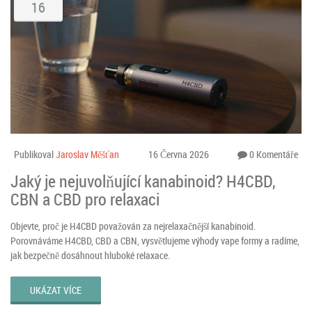
16
Publikoval
Jaroslav Měšťan
16 Června 2026
0 Komentáře
Jaký je nejuvolňující kanabinoid? H4CBD,
CBN a CBD pro relaxaci
Objevte, proč je H4CBD považován za nejrelaxačnější kanabinoid.
Porovnáváme H4CBD, CBD a CBN, vysvětlujeme výhody vape formy a radíme,
jak bezpečně dosáhnout hluboké relaxace.
UKÁZAT VÍCE