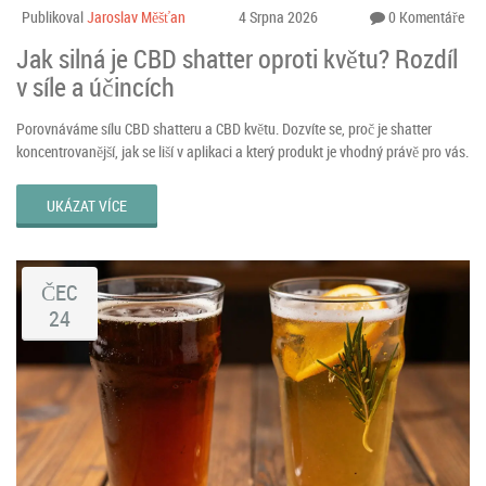
Publikoval
Jaroslav Měšťan
4 Srpna 2026
0 Komentáře
Jak silná je CBD shatter oproti květu? Rozdíl
v síle a účincích
Porovnáváme sílu CBD shatteru a CBD květu. Dozvíte se, proč je shatter
koncentrovanější, jak se liší v aplikaci a který produkt je vhodný právě pro vás.
UKÁZAT VÍCE
ČEC
24