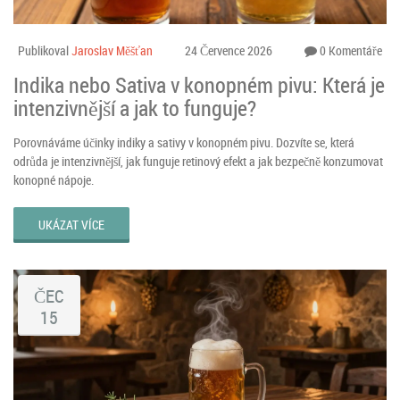
Publikoval
Jaroslav Měšťan
24 Července 2026
0 Komentáře
Indika nebo Sativa v konopném pivu: Která je
intenzivnější a jak to funguje?
Porovnáváme účinky indiky a sativy v konopném pivu. Dozvíte se, která
odrůda je intenzivnější, jak funguje retinový efekt a jak bezpečně konzumovat
konopné nápoje.
UKÁZAT VÍCE
ČEC
15