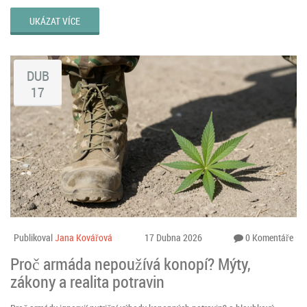
UKÁZAT VÍCE
DUB
17
Publikoval
Jana Kovářová
17 Dubna 2026
0 Komentáře
Proč armáda nepoužívá konopí? Mýty,
zákony a realita potravin