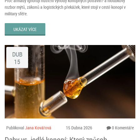
Proč armády ignorují nutriční výhody konopných potravin? a hloubkový
rozbor mýtů, zákonů a logistických překážek, které stojí v cestě konopí v
military sféře.
UKÁZAT VÍCE
DUB
15
Publikoval
Jana Kovářová
15 Dubna 2026
0 Komentáře
Daby vs. jedlé konopí: Který způsob