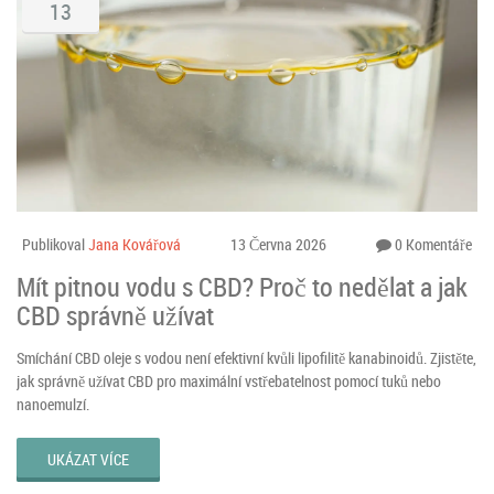
13
Publikoval
Jana Kovářová
13 Června 2026
0 Komentáře
Mít pitnou vodu s CBD? Proč to nedělat a jak
CBD správně užívat
Smíchání CBD oleje s vodou není efektivní kvůli lipofilitě kanabinoidů. Zjistěte,
jak správně užívat CBD pro maximální vstřebatelnost pomocí tuků nebo
nanoemulzí.
UKÁZAT VÍCE