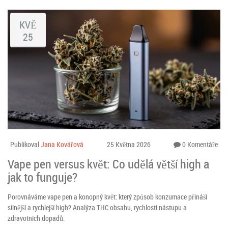
KVĚ
25
Publikoval
Jana Kovářová
25 Května 2026
0 Komentáře
Vape pen versus květ: Co udělá větší high a
jak to funguje?
Porovnáváme vape pen a konopný květ: který způsob konzumace přináší
silnější a rychlejší high? Analýza THC obsahu, rychlosti nástupu a
zdravotních dopadů.