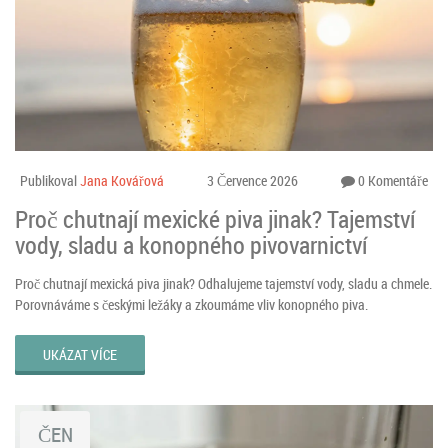
Publikoval
Jana Kovářová
3 Července 2026
0 Komentáře
Proč chutnají mexické piva jinak? Tajemství
vody, sladu a konopného pivovarnictví
Proč chutnají mexická piva jinak? Odhalujeme tajemství vody, sladu a chmele.
Porovnáváme s českými ležáky a zkoumáme vliv konopného piva.
UKÁZAT VÍCE
ČEN