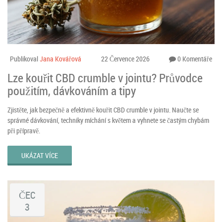
Publikoval
Jana Kovářová
22 Července 2026
0 Komentáře
Lze kouřit CBD crumble v jointu? Průvodce
použitím, dávkováním a tipy
Zjistěte, jak bezpečně a efektivně kouřit CBD crumble v jointu. Naučte se
správné dávkování, techniky míchání s květem a vyhnete se častým chybám
při přípravě.
UKÁZAT VÍCE
ČEC
3