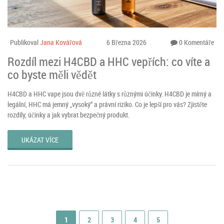
Publikoval
Jana Kovářová
6 Března 2026
0 Komentáře
Rozdíl mezi H4CBD a HHC vepřích: co víte a
co byste měli vědět
H4CBD a HHC vape jsou dvě různé látky s různými účinky. H4CBD je mírný a
legální, HHC má jemný „vysoký“ a právní riziko. Co je lepší pro vás? Zjistěte
rozdíly, účinky a jak vybrat bezpečný produkt.
UKÁZAT VÍCE
1
2
3
4
5