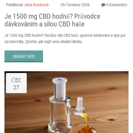
Publikoval
Jana Kovářová
29 Července 2026
0 Komentáře
Je 1500 mg CBD hodně? Průvodce
dávkováním a silou CBD haše
Je 1500 mg CBD hodně? Rozbor síly CBD haši, správné dávkování a tipy pro
začátečníky. Zjistěte, jak najít svou ideální dávku.
UKÁZAT VÍCE
ČEC
27