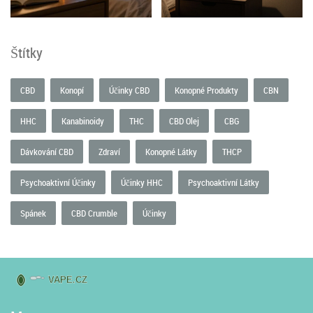
Štítky
CBD
Konopí
Účinky CBD
Konopné Produkty
CBN
HHC
Kanabinoidy
THC
CBD Olej
CBG
Dávkování CBD
Zdraví
Konopné Látky
THCP
Psychoaktivní Účinky
Účinky HHC
Psychoaktivní Látky
Spánek
CBD Crumble
Účinky