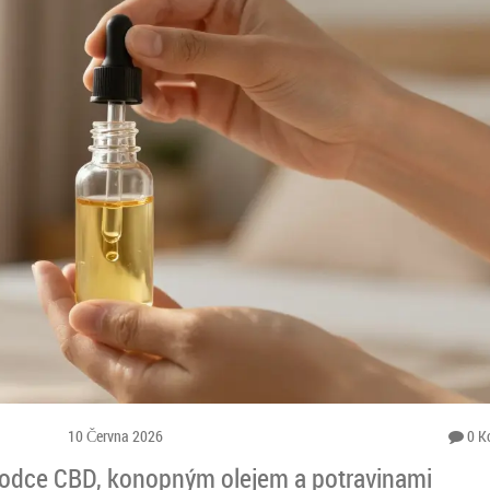
10 Června 2026
0 K
ůvodce CBD, konopným olejem a potravinami