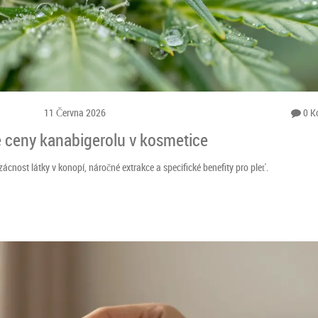
11 Června 2026
0 K
é ceny kanabigerolu v kosmetice
vzácnost látky v konopí, náročné extrakce a specifické benefity pro pleť.