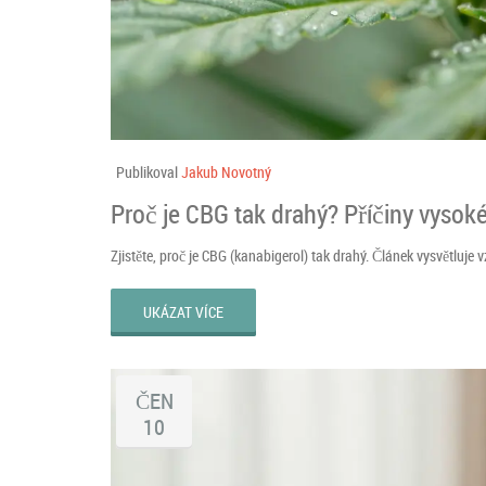
Publikoval
Jakub Novotný
Proč je CBG tak drahý? Příčiny vysok
Zjistěte, proč je CBG (kanabigerol) tak drahý. Článek vysvětluje 
UKÁZAT VÍCE
ČEN
10