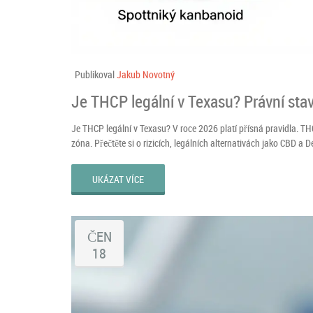
Publikoval
Jakub Novotný
Je THCP legální v Texasu? Právní stav,
Je THCP legální v Texasu? V roce 2026 platí přísná pravidla. TH
zóna. Přečtěte si o rizicích, legálních alternativách jako CBD a
UKÁZAT VÍCE
ČEN
18