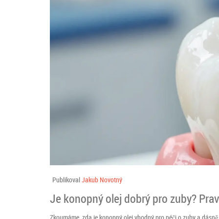
Publikoval
Jakub Novotný
Je konopný olej dobrý pro zuby? Pravd
Zkoumáme, zda je konopný olej vhodný pro péči o zuby a dásně. R