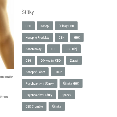
Štítky
CBD
Konopí
Účinky CBD
Konopné Produkty
CBN
HHC
Kanabinoidy
THC
CBD Olej
CBG
Dávkování CBD
Zdraví
Konopné Látky
THCP
omentáře
Psychoaktivní Účinky
Účinky HHC
Psychoaktivní Látky
Spánek
 často
CBD Crumble
Účinky