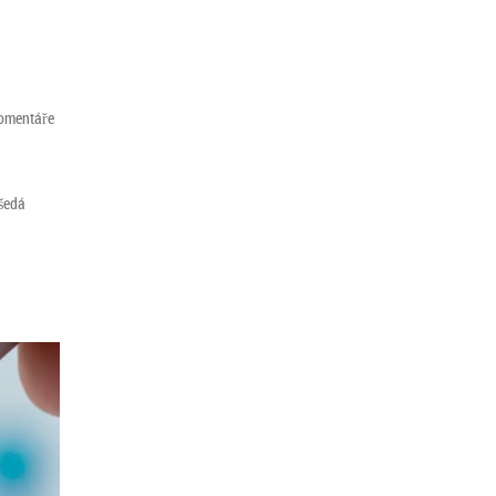
omentáře
 šedá