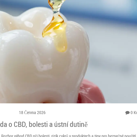
18 Června 2026
0 K
a o CBD, bolesti a ústní dutině
ozbor výhod CBD při bolesti, rizik cukrů v produktech a tipy pro bezpečné použití.