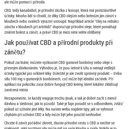
ale může pomoci i příroda.
CBD, tedy kanabidiol, je přírodní složka z konopí, která má protizánětlivé
účinky. Mnoho lidí si chválí, že díky CBD olejům nebo krémům jim zánět v
kloubech nebo svalech výrazně ustoupil. Například article "Olej na redukci
zánětu v kloubech při artritidě" doporučuje přírodní oleje, které pomáhají
zmírnit bolest a zánět, a právě CBD je mezi nimi velmi oblíbený.
Jak používat CBD a přírodní produkty při
zánětu?
Pokud začínáte, můžete vyzkoušet CBD gumové bonbóny nebo oleje s
přesným dávkováním. Výhodou je, že jsou šetrné k tělu a nemají vedlejší
účinky typické pro některé léky. Důležité je ale zvolit správný produkt – třeba
sílu 100 mg v gumových bonbónech, což může být ideální začátek. Při
aplikaci na pokožku zase dobře fungují CBD krémy, které lokálně zklidňují
zanícená místa.
Nezapomeňte, že každý reaguje trochu jinak, a tak je dobré začít s menší
dávkou a sledovat, jak to působí. Také je fajn poradit se s odborníkem, zvlášť
pokud už užíváte jiné léky. Na našem webu najdete tipy, jak se vyhnout
chybám při užívání CBD a kdy může být jeho použití nevhodné.
Chcete-li zánět pořádně zkrotit, zkuste přírodní cestu s CBD a nechte se
překvapit, jaký pozitivní vliv může mít na vaše klouby a svaly. Někdy je to