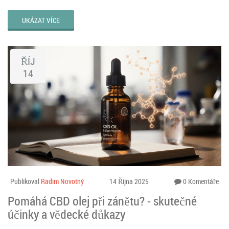
UKÁZAT VÍCE
ŘÍJ
14
Publikoval
Radim Novotný
14 Října 2025
0 Komentáře
Pomáhá CBD olej při zánětu? - skutečné
účinky a vědecké důkazy