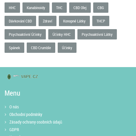
HHC
Kanabinoidy
THC
CBD Olej
CBG
Dávkování CBD
Zdraví
Konopné Látky
THCP
Psychoaktivní Účinky
Účinky HHC
Psychoaktivní Látky
Spánek
CBD Crumble
Účinky
Menu
O nás
Obchodní podmínky
Zásady ochrany osobních údajů
GDPR