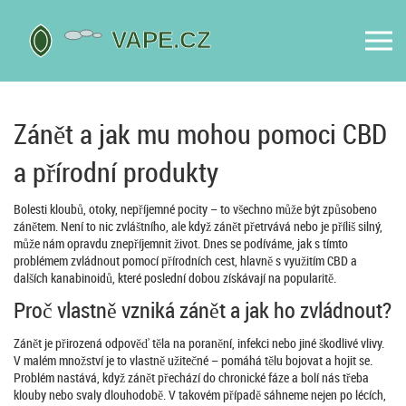
Zánět a jak mu mohou pomoci CBD
a přírodní produkty
Bolesti kloubů, otoky, nepříjemné pocity – to všechno může být způsobeno
zánětem. Není to nic zvláštního, ale když zánět přetrvává nebo je příliš silný,
může nám opravdu znepříjemnit život. Dnes se podíváme, jak s tímto
problémem zvládnout pomocí přírodních cest, hlavně s využitím CBD a
dalších kanabinoidů, které poslední dobou získávají na popularitě.
Proč vlastně vzniká zánět a jak ho zvládnout?
Zánět je přirozená odpověď těla na poranění, infekci nebo jiné škodlivé vlivy.
V malém množství je to vlastně užitečné – pomáhá tělu bojovat a hojit se.
Problém nastává, když zánět přechází do chronické fáze a bolí nás třeba
klouby nebo svaly dlouhodobě. V takovém případě sáhneme nejen po lécích,