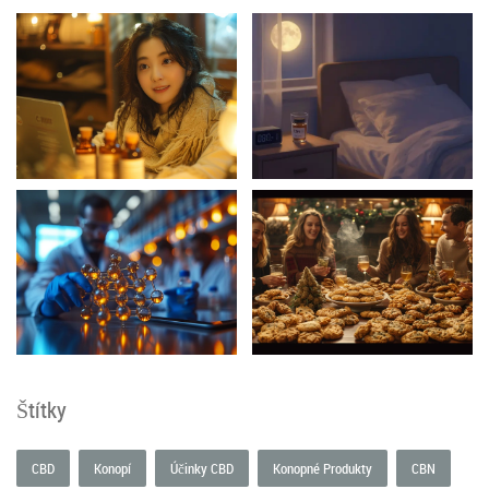
Štítky
CBD
Konopí
Účinky CBD
Konopné Produkty
CBN