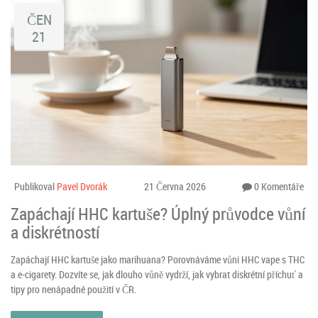
ČEN
21
Publikoval
Pavel Dvorák
21 Června 2026
0 Komentáře
Zapáchají HHC kartuše? Úplný průvodce vůní
a diskrétností
Zapáchají HHC kartuše jako marihuana? Porovnáváme vůni HHC vape s THC
a e-cigarety. Dozvíte se, jak dlouho vůně vydrží, jak vybrat diskrétní příchuť a
tipy pro nenápadné použití v ČR.