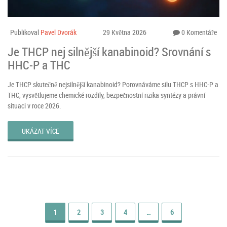
Publikoval
Pavel Dvorák
29 Května 2026
0 Komentáře
Je THCP nej silnější kanabinoid? Srovnání s
HHC-P a THC
Je THCP skutečně nejsilnější kanabinoid? Porovnáváme sílu THCP s HHC-P a
THC, vysvětlujeme chemické rozdíly, bezpečnostní rizika syntézy a právní
situaci v roce 2026.
UKÁZAT VÍCE
1
2
3
4
…
6