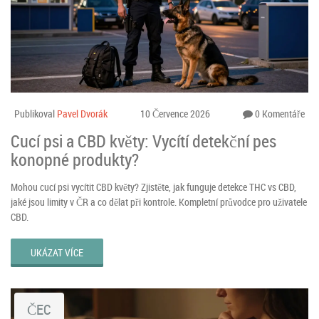
Publikoval
Pavel Dvorák
10 Července 2026
0 Komentáře
Cucí psi a CBD květy: Vycítí detekční pes
konopné produkty?
Mohou cucí psi vycítit CBD květy? Zjistěte, jak funguje detekce THC vs CBD,
jaké jsou limity v ČR a co dělat při kontrole. Kompletní průvodce pro uživatele
CBD.
UKÁZAT VÍCE
ČEC