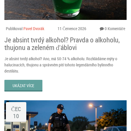
Publikoval
Pavel Dvorák
11 Července 2026
0 Komentáře
Je absint tvrdý alkohol? Pravda o alkoholu,
thujonu a zeleném ďáblovi
Je absint tvrdý alkohol? Ano, má 50-74 % alkoholu. Rozkládáme mýty o
halucinacích, thujonu a správném pití tohoto legendárního bylinného
destilátu.
UKÁZAT VÍCE
ČEC
10