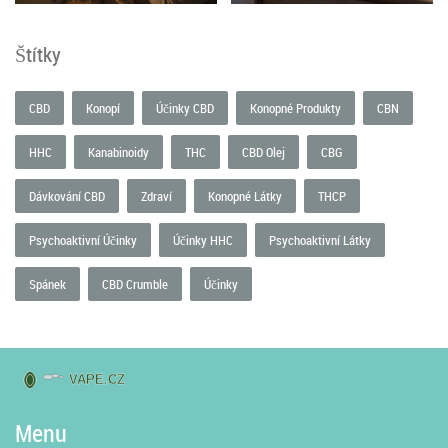
Štítky
CBD
Konopí
Účinky CBD
Konopné Produkty
CBN
HHC
Kanabinoidy
THC
CBD Olej
CBG
Dávkování CBD
Zdraví
Konopné Látky
THCP
Psychoaktivní Účinky
Účinky HHC
Psychoaktivní Látky
Spánek
CBD Crumble
Účinky
Menu