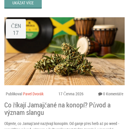
UKÁZAT VÍCE
ČEN
17
Publikoval
Pavel Dvorák
17 Června 2026
0 Komentáře
Co říkají Jamajčané na konopí? Původ a
význam slangu
Objevte, co Jamajčané nazývají konopím. Od ganje přes herb až po weed -