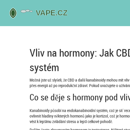
Vliv na hormony: Jak CBD
systém
Možná jste už slyšeli, že CBD a další kanabinoidy mohou mít vl
přes energii až po reprodukční zdraví. Pokud uvažujete o užíván
Co se děje s hormony pod vl
Kanabinoidy působí na endokanabinoidní systém, což je síť rec
ovlivnit hladiny některých hormonů jako je kortizol, což je ho
vést k lepšímu zvládání stresu a lepší celkové pohodě.
Dalším často zkoumaným hormonem je testosteron. Některé studie