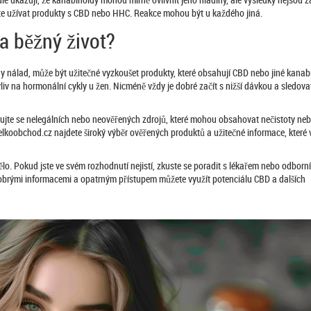
čnete užívat produkty s CBD nebo HHC. Reakce mohou být u každého jiná.
a běžný život?
 nálad, může být užitečné vyzkoušet produkty, které obsahují CBD nebo jiné kanab
vliv na hormonální cykly u žen. Nicméně vždy je dobré začít s nižší dávkou a sledova
rujte se nelegálních nebo neověřených zdrojů, které mohou obsahovat nečistoty neb
lkoobchod.cz najdete široký výběr ověřených produktů a užitečné informace, které
tělo. Pokud jste ve svém rozhodnutí nejistí, zkuste se poradit s lékařem nebo odbor
obrými informacemi a opatrným přístupem můžete využít potenciálu CBD a dalších