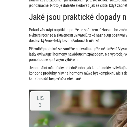
jednoznačné. Proto je důležité sledovat, jak se cítíte, když za
Jaké jsou praktické dopady n
Pokud vás trápí například potíže se spánkem, úzkost nebo změny
Některé recenze a zkušenosti uživatelů také naznačují pozitivní 
dostaví kýžené efekty bez nežádoucích účinků.
Při volbě produktů se zaměřte na kvalitu a přesné složení. Vyva
látky ovlivňující hormony nežádoucím způsobem. Na vyprodej-ve
pomohou se správným výběrem.
Je normální mít otázky ohledně toho, jak kanabinoidy ovlivňují 
konopné produkty. Vliv na hormony může být komplexní, ale s d
kanabinoidů bezpečně a efektivně.
LIS
3