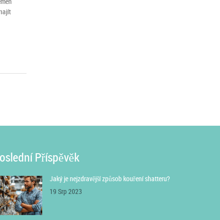
semen
najít
oslední Příspěvěk
Jaký je nejzdravější způsob kouření shatteru?
19 Srp 2023