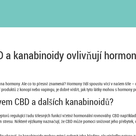
 a kanabinoidy ovlivňují hormon
iv na hormony. Ale co to přesně znamená? Hormony řídí spoustu věcí v našem těle –
í produktů z konopí nebo vapingu, je dobré vědět, jak tyto látky mohou s hormony p
ivem CBD a dalších kanabinoidů?
eptorů regulující řadu tělesných funkcí včetně hormonální rovnováhy. CBD napříkla
rmon stresu. Některé výzkumy naznačují, že CBD může pomoci snižovat jeho přebytek,
 ukazují, že kanabinoidy mohou mírně ovlivnit jeho hladiny, ale výsledky nejsou z