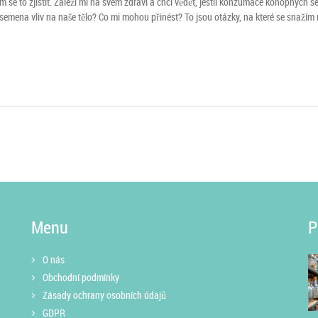
se to zjistit. Záleží mi na svém zdraví a chci vědět, jestli konzumace konopných 
emena vliv na naše tělo? Co mi mohou přinést? To jsou otázky, na které se snažím 
Menu
P
O nás
Obchodní podmínky
Zásady ochrany osobních údajů
GDPR