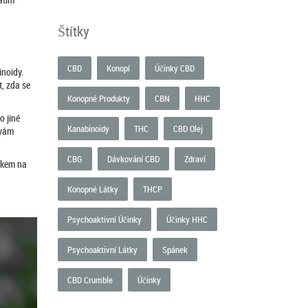
Štítky
CBD
Konopí
Účinky CBD
inoidy.
t, zda se
Konopné Produkty
CBN
HHC
o jiné
Kanabinoidy
THC
CBD Olej
 vám
CBG
Dávkování CBD
Zdraví
níkem na
Konopné Látky
THCP
Psychoaktivní Účinky
Účinky HHC
Psychoaktivní Látky
Spánek
CBD Crumble
Účinky