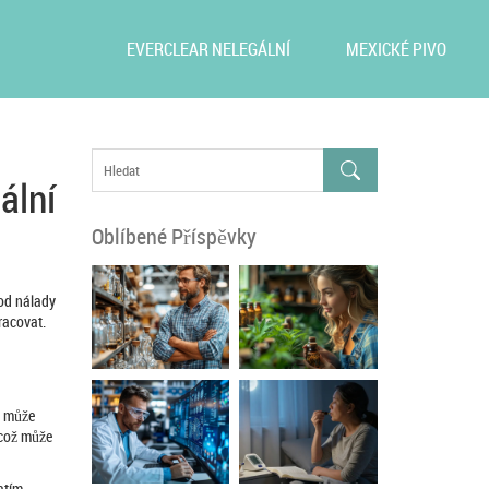
EVERCLEAR NELEGÁLNÍ
MEXICKÉ PIVO
ální
Oblíbené Příspěvky
 od nálady
racovat.
d může
 což může
atím