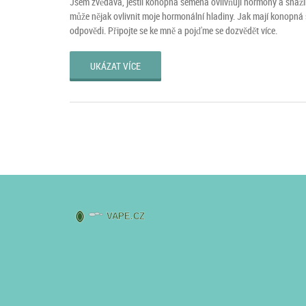
Jsem zvědavá, jestli konopná semena ovlivňují hormony a snažím 
může nějak ovlivnit moje hormonální hladiny. Jak mají konopná s
odpovědi. Připojte se ke mně a pojďme se dozvědět více.
UKÁZAT VÍCE