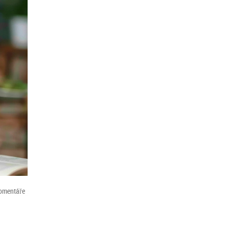
omentáře