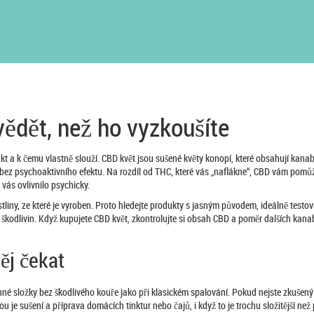
vědět, než ho vyzkoušíte
kt a k čemu vlastně slouží. CBD květ jsou sušené květy konopí, které obsahují kanab
ky bez psychoaktivního efektu. Na rozdíl od THC, které vás „naﬂákne“, CBD vám pomů
vás ovlivnilo psychicky.
liny, ze které je vyroben. Proto hledejte produkty s jasným původem, ideálně testov
 škodlivin. Když kupujete CBD květ, zkontrolujte si obsah CBD a poměr dalších kana
ěj čekat
činné složky bez škodlivého kouře jako při klasickém spalování. Pokud nejste zkušený
 je sušení a příprava domácích tinktur nebo čajů, i když to je trochu složitější než