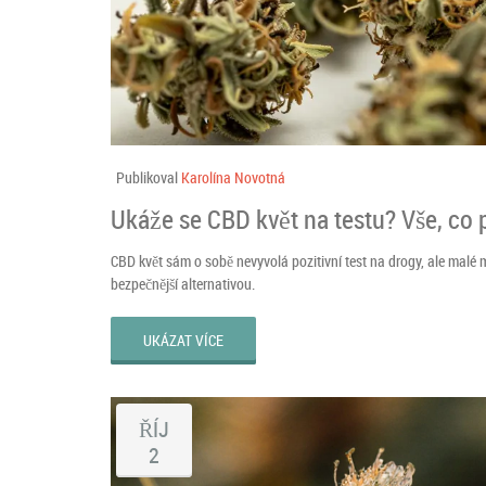
Publikoval
Karolína Novotná
Ukáže se CBD květ na testu? Vše, co 
CBD květ sám o sobě nevyvolá pozitivní test na drogy, ale malé mn
bezpečnější alternativou.
UKÁZAT VÍCE
ŘÍJ
2