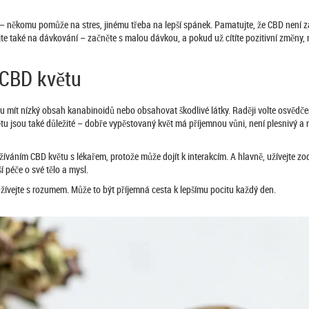
 – někomu pomůže na stres, jinému třeba na lepší spánek. Pamatujte, že CBD není 
jte také na dávkování – začněte s malou dávkou, a pokud už cítíte pozitivní změny, 
 CBD květu
u mít nízký obsah kanabinoidů nebo obsahovat škodlivé látky. Raději volte osvědč
tu jsou také důležité – dobře vypěstovaný květ má příjemnou vůni, není plesnivý a ne
žíváním CBD květu s lékařem, protože může dojít k interakcím. A hlavně, užívejte z
í péče o své tělo a mysl.
užívejte s rozumem. Může to být příjemná cesta k lepšímu pocitu každý den.