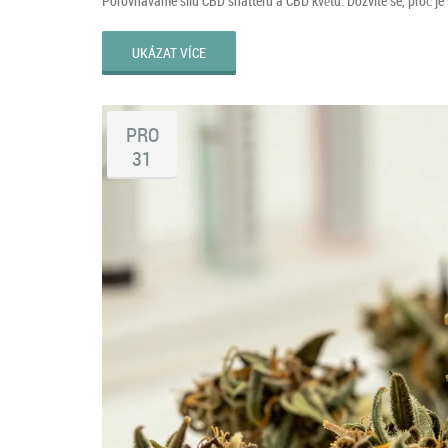
Porovnáváme sílu CBD shatteru a CBD květu. Dozvíte se, proč je sh
UKÁZAT VÍCE
PRO
31