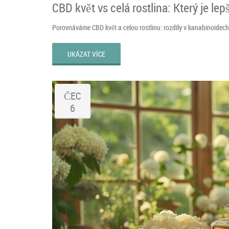
CBD květ vs celá rostlina: Který je lepš
Porovnáváme CBD květ a celou rostlinu: rozdíly v kanabinoidech, 
UKÁZAT VÍCE
ČEC
6