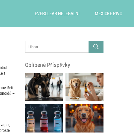
EVERCLEAR NELEGÁLNÍ
MEXICKÉ PIVO
Oblíbené Příspěvky
idiol
že s
ané třetí
binoidů –
 vaper,
 prosté