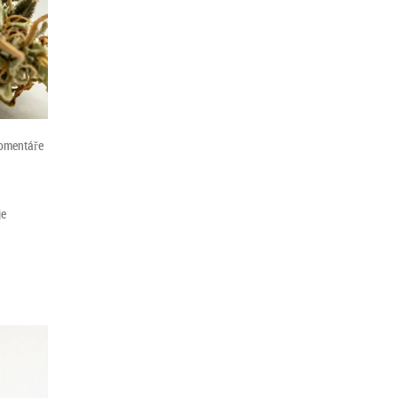
omentáře
je