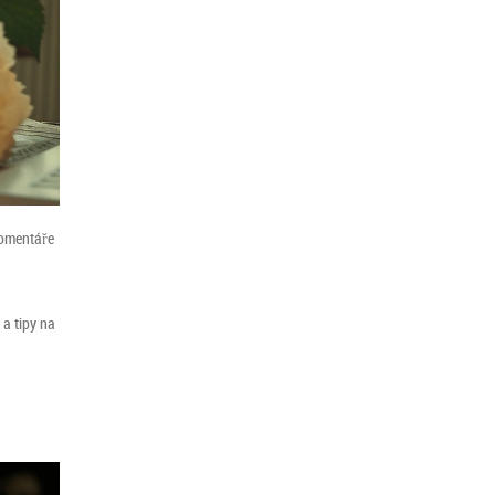
omentáře
 a tipy na