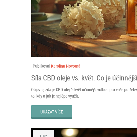
Publikoval
Karolína Novotná
Síla CBD oleje vs. květ. Co je účinnějš
Objevte, zda je CBD olej či květ účinnější volbou pro vaše potře
to, kdy a jak je nejlépe využít.
UKÁZAT VÍCE
LIS