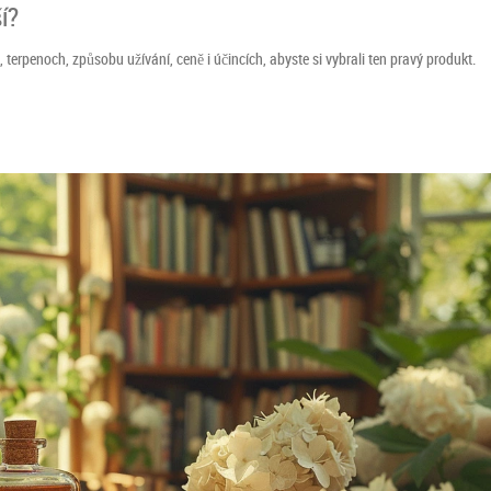
í?
terpenoch, způsobu užívání, ceně i účincích, abyste si vybrali ten pravý produkt.