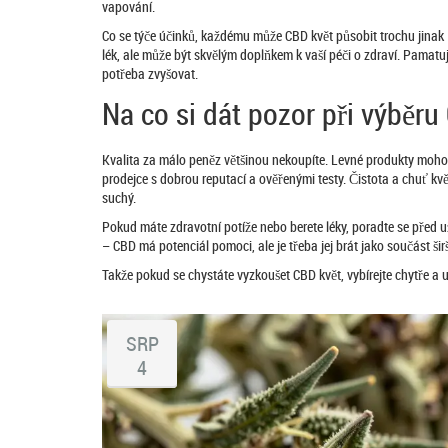
vapování.
Co se týče účinků, každému může CBD květ působit trochu jinak
lék, ale může být skvělým doplňkem k vaší péči o zdraví. Pamatu
potřeba zvyšovat.
Na co si dát pozor při výběru
Kvalita za málo peněz většinou nekoupíte. Levné produkty moho
prodejce s dobrou reputací a ověřenými testy. Čistota a chuť kvě
suchý.
Pokud máte zdravotní potíže nebo berete léky, poradte se před u
– CBD má potenciál pomoci, ale je třeba jej brát jako součást širš
Takže pokud se chystáte vyzkoušet CBD květ, vybírejte chytře a 
SRP
4