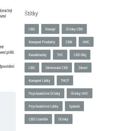
zázračný
Štítky
není
CBD
Konopí
Účinky CBD
Konopné Produkty
CBN
HHC
ené
ní příliš
Kanabinoidy
THC
CBD Olej
odpovědně
CBG
Dávkování CBD
Zdraví
Konopné Látky
THCP
Psychoaktivní Účinky
Účinky HHC
Psychoaktivní Látky
Spánek
CBD Crumble
Účinky