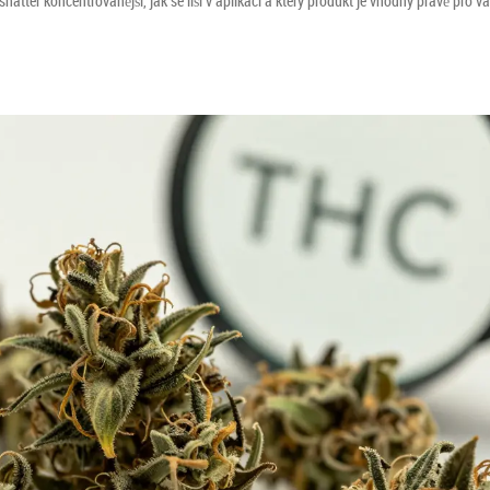
atter koncentrovanější, jak se liší v aplikaci a který produkt je vhodný právě pro vá