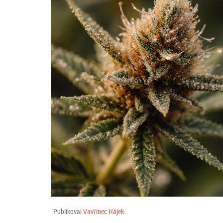
Publikoval
Vavřinec Hájek