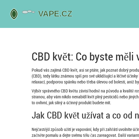
CBD květ: Co byste měli 
Pokud vás zajímá CBD květ, asi se ptáte, jak poznat dobrý produ
(CBD), tedy látku známou spíš pro své uklidňující a léčivé účin
relaxací, podporou spánku nebo třeba úlevou od bolesti, aniž by 
Výběr správného CBD květu závisí hodně na původu a kvalitě rost
stranou, aby vám nikdo nenabídl květ plný pesticidů nebo jiných
to ovlivní, jak silný a účinný produkt budete mít.
Jak CBD květ užívat a co od n
Nejčastější způsob užití je vapování, kdy při zahřátí uvolníte ú
začněte pomalu a dejte svému tělu čas zareagovat. Další variantou