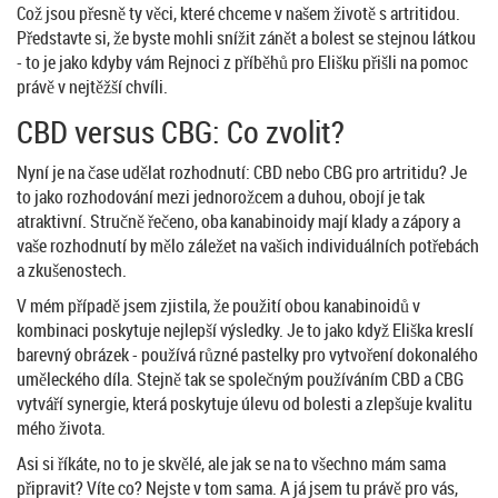
Což jsou přesně ty věci, které chceme v našem životě s artritidou.
Představte si, že byste mohli snížit zánět a bolest se stejnou látkou
- to je jako kdyby vám Rejnoci z příběhů pro Elišku přišli na pomoc
právě v nejtěžší chvíli.
CBD versus CBG: Co zvolit?
Nyní je na čase udělat rozhodnutí: CBD nebo CBG pro artritidu? Je
to jako rozhodování mezi jednorožcem a duhou, obojí je tak
atraktivní. Stručně řečeno, oba kanabinoidy mají klady a zápory a
vaše rozhodnutí by mělo záležet na vašich individuálních potřebách
a zkušenostech.
V mém případě jsem zjistila, že použití obou kanabinoidů v
kombinaci poskytuje nejlepší výsledky. Je to jako když Eliška kreslí
barevný obrázek - používá různé pastelky pro vytvoření dokonalého
uměleckého díla. Stejně tak se společným používáním CBD a CBG
vytváří synergie, která poskytuje úlevu od bolesti a zlepšuje kvalitu
mého života.
Asi si říkáte, no to je skvělé, ale jak se na to všechno mám sama
připravit? Víte co? Nejste v tom sama. A já jsem tu právě pro vás,