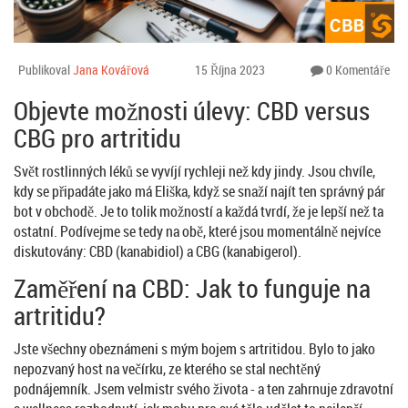
Publikoval
Jana Kovářová
15 Října 2023
0 Komentáře
Objevte možnosti úlevy: CBD versus
CBG pro artritidu
Svět rostlinných léků se vyvíjí rychleji než kdy jindy. Jsou chvíle,
kdy se připadáte jako má Eliška, když se snaží najít ten správný pár
bot v obchodě. Je to tolik možností a každá tvrdí, že je lepší než ta
ostatní. Podívejme se tedy na obě, které jsou momentálně nejvíce
diskutovány: CBD (kanabidiol) a CBG (kanabigerol).
Zaměření na CBD: Jak to funguje na
artritidu?
Jste všechny obeznámeni s mým bojem s artritidou. Bylo to jako
nepozvaný host na večírku, ze kterého se stal nechtěný
podnájemník. Jsem velmistr svého života - a ten zahrnuje zdravotní