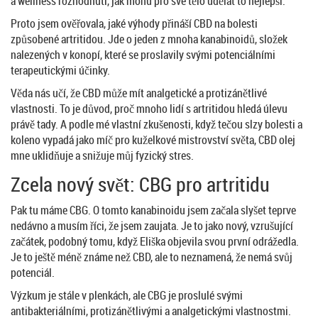
a wellness rozhodnutí, jak mohu pro své tělo udělat to nejlepší.
Proto jsem ověřovala, jaké výhody přináší CBD na bolesti
způsobené artritidou. Jde o jeden z mnoha kanabinoidů, složek
nalezených v konopí, které se proslavily svými potenciálními
terapeutickými účinky.
Věda nás učí, že CBD může mít analgetické a protizánětlivé
vlastnosti. To je důvod, proč mnoho lidí s artritidou hledá úlevu
právě tady. A podle mé vlastní zkušenosti, když tečou slzy bolesti a
koleno vypadá jako míč pro kuželkové mistrovství světa, CBD olej
mne uklidňuje a snižuje můj fyzický stres.
Zcela nový svět: CBG pro artritidu
Pak tu máme CBG. O tomto kanabinoidu jsem začala slyšet teprve
nedávno a musím říci, že jsem zaujata. Je to jako nový, vzrušující
začátek, podobný tomu, když Eliška objevila svou první odrážedla.
Je to ještě méně známe než CBD, ale to neznamená, že nemá svůj
potenciál.
Výzkum je stále v plenkách, ale CBG je proslulé svými
antibakteriálními, protizánětlivými a analgetickými vlastnostmi.