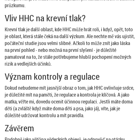
průzkumu.
Vliv HHC na krevní tlak?
Krevní tlak je další oblast, kde HHC může hrát roli, i když, opět, toto
je oblast, která stále čeká na další výzkum. Ale nechte mě vás ujistit,
počáteční studie jsou velmi slibné. Ačkoli to může znít jako láska
na první pohled - nebo možná na první slyšení - je důležité
pamatovat na to, že stále potřebujeme hlubší pochopení možných
rizik a vedlejších účinků.
Význam kontroly a regulace
Dokud nebudeme mít jasnější obraz o tom, jak HHC ovlivňuje srdce,
je důležité mít na paměti, že regulace a kontrola je klíčová. A jako
matka, věřte mi, dovedu ocenit účinnou regulaci. Jestli máte doma
děti (a zvláště když máte doma děti a psa, jako já), víte, jak je
důležité udržovat kontrolu a mít pravidla.
Závěrem
Podobně jako většina vědeckých objevů, je odpověď na otázku