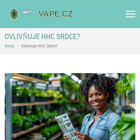
OVLIVŇUJE HHC SRDCE?
Domů
Ovlivňuje HHC Srdce?