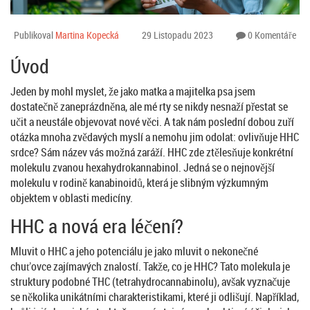
Publikoval
Martina Kopecká
29 Listopadu 2023
0 Komentáře
Úvod
Jeden by mohl myslet, že jako matka a majitelka psa jsem
dostatečně zaneprázdněna, ale mé rty se nikdy nesnaží přestat se
učit a neustále objevovat nové věci. A tak nám poslední dobou zuří
otázka mnoha zvědavých myslí a nemohu jim odolat: ovlivňuje HHC
srdce? Sám název vás možná zaráží. HHC zde ztělesňuje konkrétní
molekulu zvanou hexahydrokannabinol. Jedná se o nejnovější
molekulu v rodině kanabinoidů, která je slibným výzkumným
objektem v oblasti medicíny.
HHC a nová era léčení?
Mluvit o HHC a jeho potenciálu je jako mluvit o nekonečné
chuťovce zajímavých znalostí. Takže, co je HHC? Tato molekula je
struktury podobné THC (tetrahydrocannabinolu), avšak vyznačuje
se několika unikátními charakteristikami, které ji odlišují. Například,