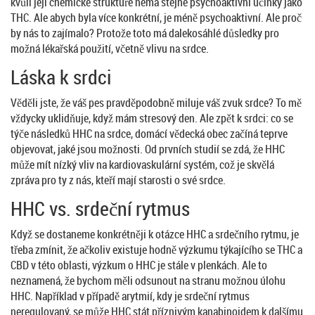
kvůli její chemické struktuře nemá stejné psychoaktivní účinky jako
THC. Ale abych byla více konkrétní, je méně psychoaktivní. Ale proč
by nás to zajímalo? Protože toto má dalekosáhlé důsledky pro
možná lékařská použití, včetně vlivu na srdce.
Láska k srdci
Věděli jste, že váš pes pravděpodobně miluje váš zvuk srdce? To mě
vždycky uklidňuje, když mám stresový den. Ale zpět k srdci: co se
týče následků HHC na srdce, domácí vědecká obec začíná teprve
objevovat, jaké jsou možnosti. Od prvních studií se zdá, že HHC
může mít nízký vliv na kardiovaskulární systém, což je skvělá
zpráva pro ty z nás, kteří mají starosti o své srdce.
HHC vs. srdeční rytmus
Když se dostaneme konkrétněji k otázce HHC a srdečního rytmu, je
třeba zmínit, že ačkoliv existuje hodně výzkumu týkajícího se THC a
CBD v této oblasti, výzkum o HHC je stále v plenkách. Ale to
neznamená, že bychom měli odsunout na stranu možnou úlohu
HHC. Například v případě arytmií, kdy je srdeční rytmus
neregulovaný, se může HHC stát příznivým kanabinoidem k dalšímu