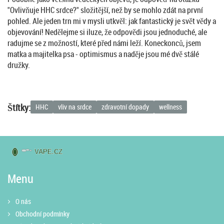
"Ovlivňuje HHC srdce?" složitější, než by se mohlo zdát na první
pohled. Ale jeden trn mi v mysli utkvěl: jak fantastický je svět vědy a
objevování! Nedělejme si iluze, že odpovědi jsou jednoduché, ale
radujme se z možností, které před námi leží. Koneckonců, jsem
matka a majitelka psa - optimismus a naděje jsou mé dvě stálé
družky.
Štítky:
HHC
vliv na srdce
zdravotní dopady
wellness
Menu
O nás
Obchodní podmínky