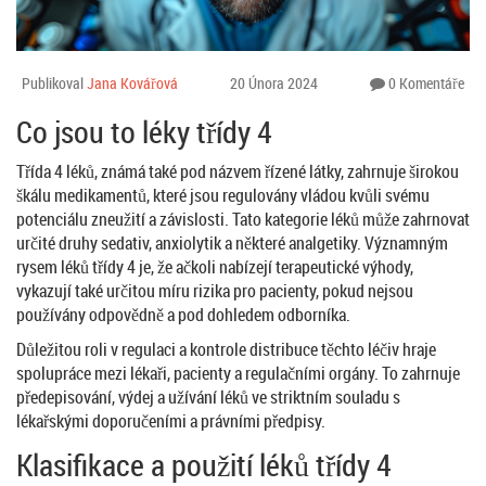
Publikoval
Jana Kovářová
20 Února 2024
0 Komentáře
Co jsou to léky třídy 4
Třída 4 léků, známá také pod názvem řízené látky, zahrnuje širokou
škálu medikamentů, které jsou regulovány vládou kvůli svému
potenciálu zneužití a závislosti. Tato kategorie léků může zahrnovat
určité druhy sedativ, anxiolytik a některé analgetiky. Významným
rysem léků třídy 4 je, že ačkoli nabízejí terapeutické výhody,
vykazují také určitou míru rizika pro pacienty, pokud nejsou
používány odpovědně a pod dohledem odborníka.
Důležitou roli v regulaci a kontrole distribuce těchto léčiv hraje
spolupráce mezi lékaři, pacienty a regulačními orgány. To zahrnuje
předepisování, výdej a užívání léků ve striktním souladu s
lékařskými doporučeními a právními předpisy.
Klasifikace a použití léků třídy 4