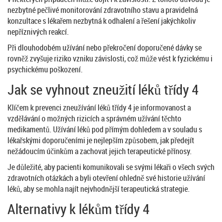
nezbytné pečlivé monitorování zdravotního stavu a pravidelná
konzultace s lékařem nezbytná k odhalení a řešení jakýchkoliv
nepříznivých reakcí.
Při dlouhodobém užívání nebo překročení doporučené dávky se
rovněž zvyšuje riziko vzniku závislosti, což může vést k fyzickému i
psychickému poškození.
Jak se vyhnout zneužití léků třídy 4
Klíčem k prevenci zneužívání léků třídy 4 je informovanost a
vzdělávání o možných rizicích a správném užívání těchto
medikamentů. Užívání léků pod přímým dohledem a v souladu s
lékařskými doporučeními je nejlepším způsobem, jak předejít
nežádoucím účinkům a zachovat jejich terapeutické přínosy.
Je důležité, aby pacienti komunikovali se svými lékaři o všech svých
zdravotních otázkách a byli otevření ohledně své historie užívání
léků, aby se mohla najít nejvhodnější terapeutická strategie.
Alternativy k lékům třídy 4