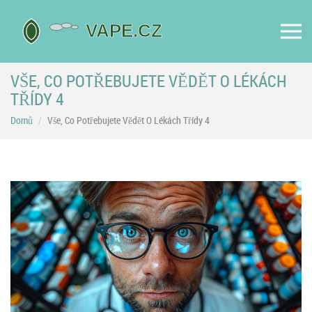
VŠE, CO POTŘEBUJETE VĚDĚT O LÉKÁCH
TŘÍDY 4
Domů
Vše, Co Potřebujete Vědět O Lékách Třídy 4