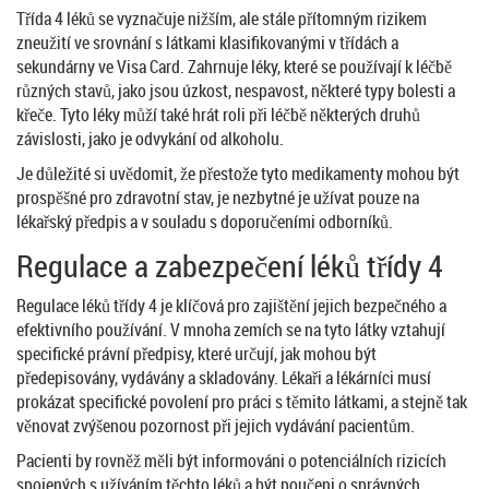
Třída 4 léků se vyznačuje nižším, ale stále přítomným rizikem
zneužití ve srovnání s látkami klasifikovanými v třídách a
sekundárny ve Visa Card. Zahrnuje léky, které se používají k léčbě
různých stavů, jako jsou úzkost, nespavost, některé typy bolesti a
křeče. Tyto léky můží také hrát roli při léčbě některých druhů
závislosti, jako je odvykání od alkoholu.
Je důležité si uvědomit, že přestože tyto medikamenty mohou být
prospěšné pro zdravotní stav, je nezbytné je užívat pouze na
lékařský předpis a v souladu s doporučeními odborníků.
Regulace a zabezpečení léků třídy 4
Regulace léků třídy 4 je klíčová pro zajištění jejich bezpečného a
efektivního používání. V mnoha zemích se na tyto látky vztahují
specifické právní předpisy, které určují, jak mohou být
předepisovány, vydávány a skladovány. Lékaři a lékárníci musí
prokázat specifické povolení pro práci s těmito látkami, a stejně tak
věnovat zvýšenou pozornost při jejich vydávání pacientům.
Pacienti by rovněž měli být informováni o potenciálních rizicích
spojených s užíváním těchto léků a být poučeni o správných