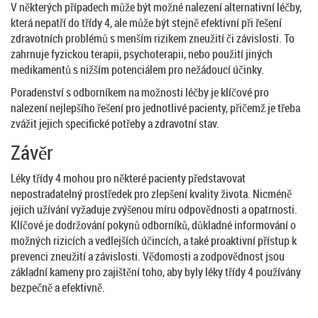
V některých případech může být možné nalezení alternativní léčby,
která nepatří do třídy 4, ale může být stejně efektivní při řešení
zdravotních problémů s menším rizikem zneužití či závislosti. To
zahrnuje fyzickou terapii, psychoterapii, nebo použití jiných
medikamentů s nižším potenciálem pro nežádoucí účinky.
Poradenství s odborníkem na možnosti léčby je klíčové pro
nalezení nejlepšího řešení pro jednotlivé pacienty, přičemž je třeba
zvážit jejich specifické potřeby a zdravotní stav.
Závěr
Léky třídy 4 mohou pro některé pacienty představovat
nepostradatelný prostředek pro zlepšení kvality života. Nicméně
jejich užívání vyžaduje zvýšenou míru odpovědnosti a opatrnosti.
Klíčové je dodržování pokynů odborníků, důkladné informování o
možných rizicích a vedlejších účincích, a také proaktivní přístup k
prevenci zneužití a závislosti. Vědomosti a zodpovědnost jsou
základní kameny pro zajištění toho, aby byly léky třídy 4 používány
bezpečně a efektivně.