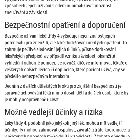
způsobech jejich užívání s cílem minimalizovat možnost
zneužívání a závislosti.
Bezpečnostní opatření a doporučení
Bezpečné užívání léků třídy 4 vyžaduje nejen znalost jejich
potenciálu pro zneužití, ale také dodržování určitých opatření. To
zahrnuje pečlivé sledování jejich účinků, přísné dodržování
lékařských předpisů a v případě vzniku závislosti okamžité
vyhledání odborné pomoci. Je rovněž klíčové informovat lékaře o
veškerých dalších lécích či doplňcích, které pacient užívá, aby se
předešlo nebezpečným interakcím.
Jedním z dalších důležitých kroků pro zajištění bezpečnosti je
správné uchovávání léků mimo dosah dětí a dalších osob, které by
je mohly neoprávněně užívat.
Možné vedlejší účinky a rizika
Léky třídy 4, podobně jako jakýkoli jiný lék, mohou mít vedlejší
účinky. Ty mohou zahrnovat ospalost, závratě, ztrátu koordinace, a
v některých případech může dojít i k závislosti. Z tohoto důvodu je