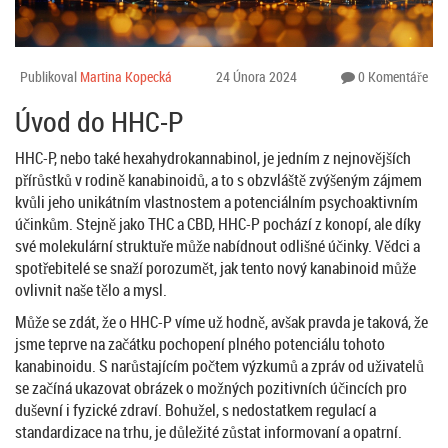
Publikoval
Martina Kopecká
24 Února 2024
0 Komentáře
Úvod do HHC-P
HHC-P, nebo také hexahydrokannabinol, je jedním z nejnovějších
přírůstků v rodině kanabinoidů, a to s obzvláště zvýšeným zájmem
kvůli jeho unikátním vlastnostem a potenciálním psychoaktivním
účinkům. Stejně jako THC a CBD, HHC-P pochází z konopí, ale díky
své molekulární struktuře může nabídnout odlišné účinky. Vědci a
spotřebitelé se snaží porozumět, jak tento nový kanabinoid může
ovlivnit naše tělo a mysl.
Může se zdát, že o HHC-P víme už hodně, avšak pravda je taková, že
jsme teprve na začátku pochopení plného potenciálu tohoto
kanabinoidu. S narůstajícím počtem výzkumů a zpráv od uživatelů
se začíná ukazovat obrázek o možných pozitivních účincích pro
duševní i fyzické zdraví. Bohužel, s nedostatkem regulací a
standardizace na trhu, je důležité zůstat informovaní a opatrní.