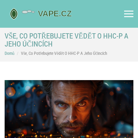
VŠE, CO POTŘEBUJETE VĚDĚT O HHC-P A
JEHO ÚČINCÍCH
Domů
Vše, Co Potřebujete Vědět O HHC-P A Jeho Účincích