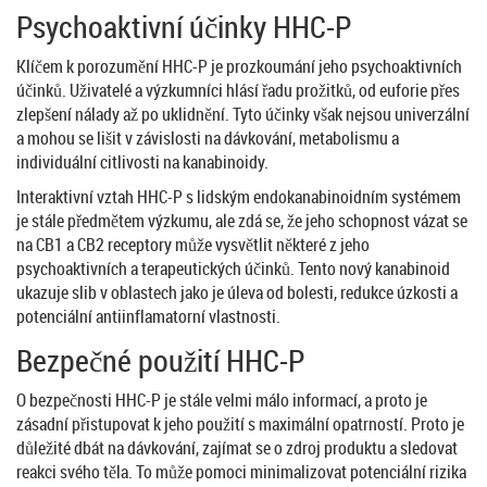
Psychoaktivní účinky HHC-P
Klíčem k porozumění HHC-P je prozkoumání jeho psychoaktivních
účinků. Uživatelé a výzkumníci hlásí řadu prožitků, od euforie přes
zlepšení nálady až po uklidnění. Tyto účinky však nejsou univerzální
a mohou se lišit v závislosti na dávkování, metabolismu a
individuální citlivosti na kanabinoidy.
Interaktivní vztah HHC-P s lidským endokanabinoidním systémem
je stále předmětem výzkumu, ale zdá se, že jeho schopnost vázat se
na CB1 a CB2 receptory může vysvětlit některé z jeho
psychoaktivních a terapeutických účinků. Tento nový kanabinoid
ukazuje slib v oblastech jako je úleva od bolesti, redukce úzkosti a
potenciální antiinflamatorní vlastnosti.
Bezpečné použití HHC-P
O bezpečnosti HHC-P je stále velmi málo informací, a proto je
zásadní přistupovat k jeho použití s maximální opatrností. Proto je
důležité dbát na dávkování, zajímat se o zdroj produktu a sledovat
reakci svého těla. To může pomoci minimalizovat potenciální rizika