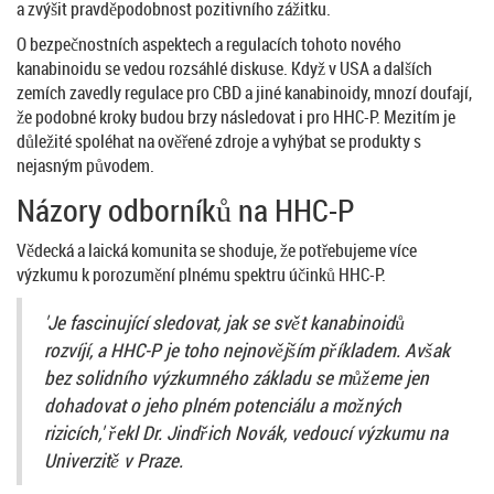
a zvýšit pravděpodobnost pozitivního zážitku.
O bezpečnostních aspektech a regulacích tohoto nového
kanabinoidu se vedou rozsáhlé diskuse. Když v USA a dalších
zemích zavedly regulace pro CBD a jiné kanabinoidy, mnozí doufají,
že podobné kroky budou brzy následovat i pro HHC-P. Mezitím je
důležité spoléhat na ověřené zdroje a vyhýbat se produkty s
nejasným původem.
Názory odborníků na HHC-P
Vědecká a laická komunita se shoduje, že potřebujeme více
výzkumu k porozumění plnému spektru účinků HHC-P.
'Je fascinující sledovat, jak se svět kanabinoidů
rozvíjí, a HHC-P je toho nejnovějším příkladem. Avšak
bez solidního výzkumného základu se můžeme jen
dohadovat o jeho plném potenciálu a možných
rizicích,' řekl Dr. Jindřich Novák, vedoucí výzkumu na
Univerzitě v Praze.