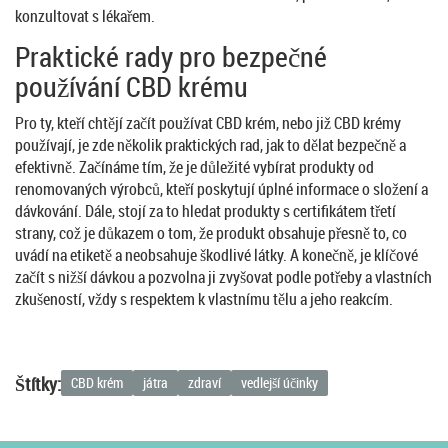
konzultovat s lékařem.
Praktické rady pro bezpečné
používání CBD krému
Pro ty, kteří chtějí začít používat CBD krém, nebo již CBD krémy
používají, je zde několik praktických rad, jak to dělat bezpečně a
efektivně. Začínáme tím, že je důležité vybírat produkty od
renomovaných výrobců, kteří poskytují úplné informace o složení a
dávkování. Dále, stojí za to hledat produkty s certifikátem třetí
strany, což je důkazem o tom, že produkt obsahuje přesně to, co
uvádí na etiketě a neobsahuje škodlivé látky. A konečně, je klíčové
začít s nižší dávkou a pozvolna ji zvyšovat podle potřeby a vlastních
zkušeností, vždy s respektem k vlastnímu tělu a jeho reakcím.
Štítky:
CBD krém
játra
zdraví
vedlejší účinky