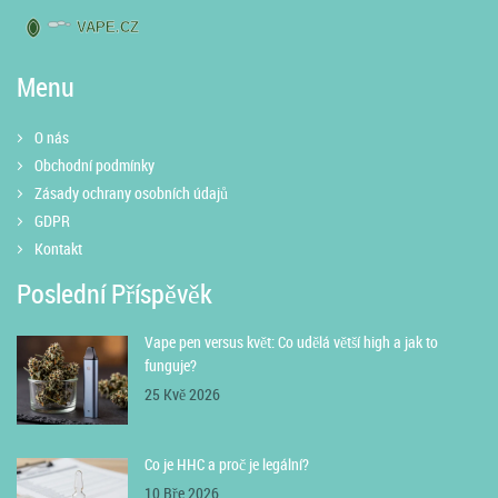
Menu
O nás
Obchodní podmínky
Zásady ochrany osobních údajů
GDPR
Kontakt
Poslední Příspěvěk
Vape pen versus květ: Co udělá větší high a jak to
funguje?
25 Kvě 2026
Co je HHC a proč je legální?
10 Bře 2026