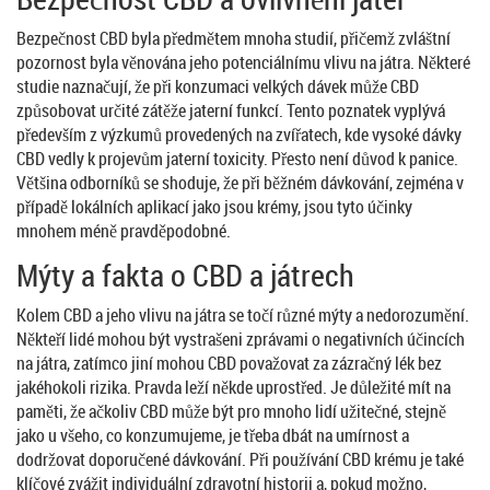
Bezpečnost CBD byla předmětem mnoha studií, přičemž zvláštní
pozornost byla věnována jeho potenciálnímu vlivu na játra. Některé
studie naznačují, že při konzumaci velkých dávek může CBD
způsobovat určité zátěže jaterní funkcí. Tento poznatek vyplývá
především z výzkumů provedených na zvířatech, kde vysoké dávky
CBD vedly k projevům jaterní toxicity. Přesto není důvod k panice.
Většina odborníků se shoduje, že při běžném dávkování, zejména v
případě lokálních aplikací jako jsou krémy, jsou tyto účinky
mnohem méně pravděpodobné.
Mýty a fakta o CBD a játrech
Kolem CBD a jeho vlivu na játra se točí různé mýty a nedorozumění.
Někteří lidé mohou být vystrašeni zprávami o negativních účincích
na játra, zatímco jiní mohou CBD považovat za zázračný lék bez
jakéhokoli rizika. Pravda leží někde uprostřed. Je důležité mít na
paměti, že ačkoliv CBD může být pro mnoho lidí užitečné, stejně
jako u všeho, co konzumujeme, je třeba dbát na umírnost a
dodržovat doporučené dávkování. Při používání CBD krému je také
klíčové zvážit individuální zdravotní historii a, pokud možno,