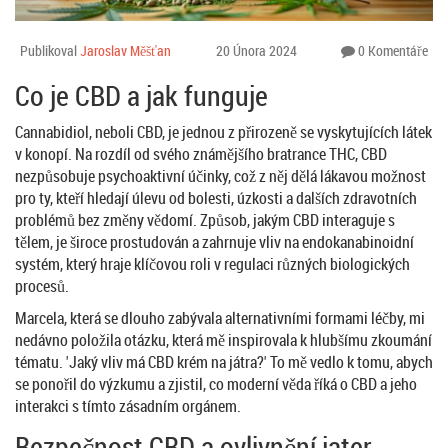
Publikoval
Jaroslav Měšťan
20 Února 2024
0 Komentáře
Co je CBD a jak funguje
Cannabidiol, neboli CBD, je jednou z přirozeně se vyskytujících látek
v konopí. Na rozdíl od svého známějšího bratrance THC, CBD
nezpůsobuje psychoaktivní účinky, což z něj dělá lákavou možnost
pro ty, kteří hledají úlevu od bolesti, úzkosti a dalších zdravotních
problémů bez změny vědomí. Způsob, jakým CBD interaguje s
tělem, je široce prostudován a zahrnuje vliv na endokanabinoidní
systém, který hraje klíčovou roli v regulaci různých biologických
procesů.
Marcela, která se dlouho zabývala alternativními formami léčby, mi
nedávno položila otázku, která mě inspirovala k hlubšímu zkoumání
tématu. 'Jaký vliv má CBD krém na játra?' To mě vedlo k tomu, abych
se ponořil do výzkumu a zjistil, co moderní věda říká o CBD a jeho
interakci s tímto zásadním orgánem.
Bezpečnost CBD a ovlivnění jater