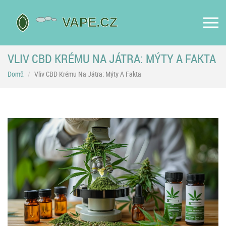
VLIV CBD KRÉMU NA JÁTRA: MÝTY A FAKTA
Domů
Vliv CBD Krému Na Játra: Mýty A Fakta