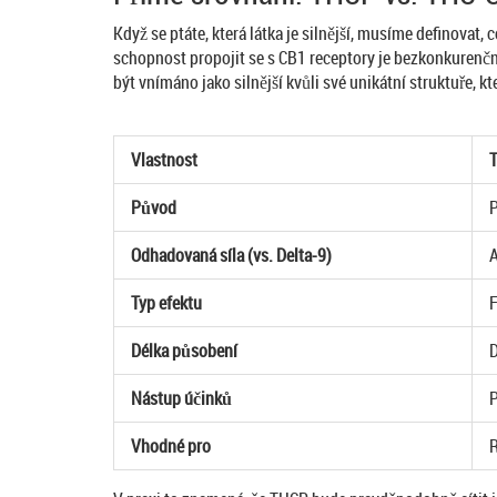
Když se ptáte, která látka je silnější, musíme definova
schopnost propojit se s CB1 receptory je bezkonkurenčn
být vnímáno jako silnější kvůli své unikátní struktuře, 
Vlastnost
Původ
P
Odhadovaná síla (vs. Delta-9)
A
Typ efektu
F
Délka působení
D
Nástup účinků
P
Vhodné pro
R