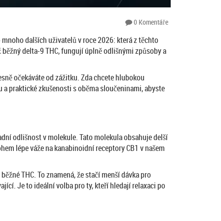
0 Komentáře
mnoho dalších uživatelů v roce 2026: která z těchto
ež běžný delta-9 THC, fungují úplně odlišnými způsoby a
 přesně očekáváte od zážitku. Zda chcete hlubokou
sílu a praktické zkušenosti s oběma sloučeninami, abyste
dní odlišnost v molekule. Tato molekula obsahuje delší
nohem lépe váže na kanabinoidní receptory CB1 v našem
 běžné THC. To znamená, že stačí menší dávka pro
í. Je to ideální volba pro ty, kteří hledají relaxaci po