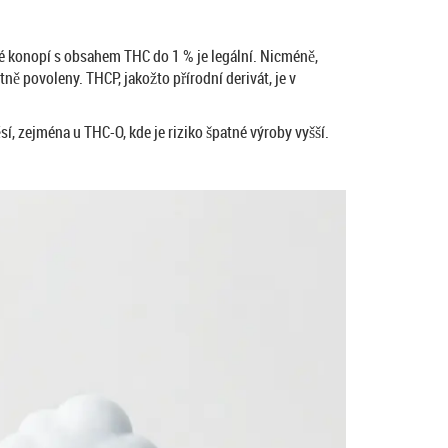
né konopí s obsahem THC do 1 % je legální. Nicméně,
ě povoleny. THCP, jakožto přírodní derivát, je v
sí, zejména u THC-O, kde je riziko špatné výroby vyšší.