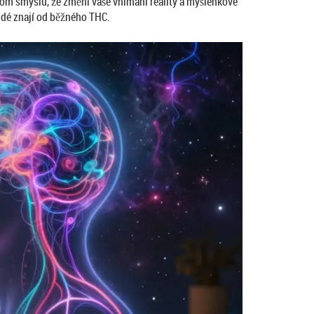
 tom smyslu, že změní vaše vnímání reality a myšlenkové
lidé znají od běžného THC.