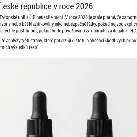
České republice v roce 2026
Evropské unii a ČR neustále mění. V roce 2026 je stále platné, že samot
óny nebo být klasifikovány jako nebezpečné látky, pokud nejsou explicitn
ůže rychle postihnout, pokud bude považováno za náhradu za ilegální THC.
e analýzy třetí strany, které potvrzují čistotu a absenci škodlivých přímě
ních výsledků testů.