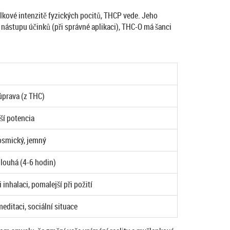
elkové intenzitě fyzických pocitů, THCP vede. Jeho
 nástupu účinků (při správné aplikaci), THC-O má šanci
úprava (z THC)
šší potencia
osmický, jemný
dlouhá (4-6 hodin)
i inhalaci, pomalejší při požití
meditaci, sociální situace