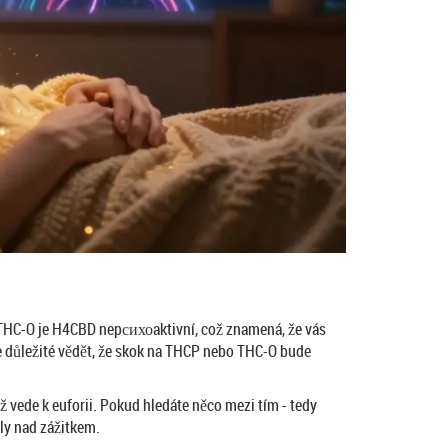
THC-O je H4CBD nepсихоaktivní, což znamená, že vás
je důležité vědět, že skok na THCP nebo THC-O bude
 vede k euforii. Pokud hledáte něco mezi tím - tedy
ly nad zážitkem.