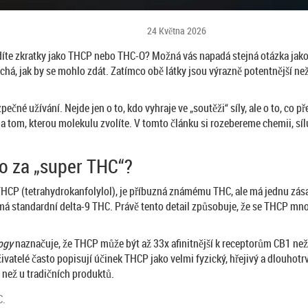
24 Května 2026
íte zkratky jako THCP nebo THC-O? Možná vás napadá stejná otázka jako 
duchá, jak by se mohlo zdát. Zatímco obě látky jsou výrazně potentnější n
zpečné užívání. Nejde jen o to, kdo vyhraje ve „soutěži“ síly, ale o to, co
sí na tom, kterou molekulu zvolíte. V tomto článku si rozebereme chemii, 
o za „super THC“?
THCP
(tetrahydrokanfolylol), je příbuzná známému THC, ale má jednu zása
é má standardní delta-9 THC. Právě tento detail způsobuje, že se THCP m
ogy
naznačuje, že THCP může být až 33x afinitnější k receptorům CB1 než
elé často popisují účinek THCP jako velmi fyzický, hřejivý a dlouhotrvajíc
 než u tradičních produktů.
C.