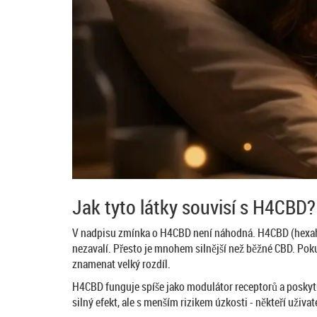
Jak tyto látky souvisí s H4CBD?
V nadpisu zmínka o H4CBD není náhodná.
H4CBD
(hexah
nezavalí. Přesto je mnohem silnější než běžné CBD. Poku
znamenat velký rozdíl.
H4CBD funguje spíše jako modulátor receptorů a poskytuj
silný efekt, ale s menším rizikem úzkosti - někteří uži