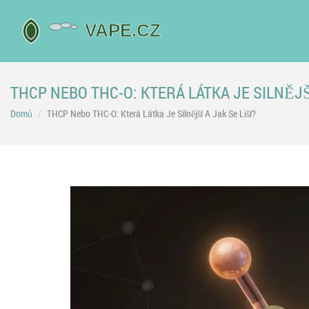
THCP NEBO THC-O: KTERÁ LÁTKA JE SILNĚJŠÍ
Domů
THCP Nebo THC-O: Která Látka Je Silnější A Jak Se Liší?