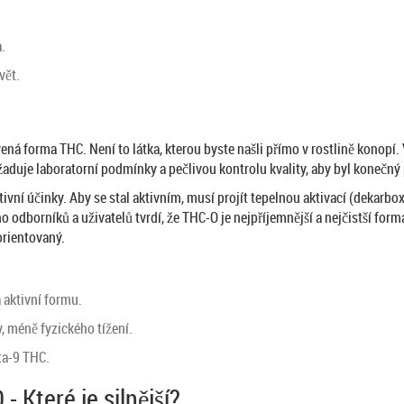
a.
vět.
ená forma THC. Není to látka, kterou byste našli přímo v rostlině konopí
aduje laboratorní podmínky a pečlivou kontrolu kvality, aby byl konečný 
ní účinky. Aby se stal aktivním, musí projít tepelnou aktivací (dekarbo
 odborníků a uživatelů tvrdí, že THC-O je nejpříjemnější a nejčistší form
orientovaný.
 aktivní formu.
, méně fyzického tížení.
ta-9 THC.
 Které je silnější?