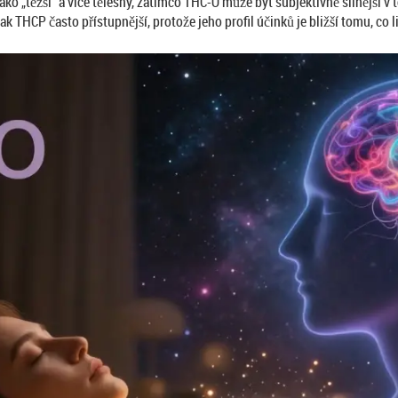
ko „těžší“ a více tělesný, zatímco THC-O může být subjektivně silnější v
 THCP často přístupnější, protože jeho profil účinků je bližší tomu, co 