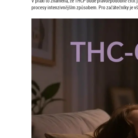
V praxi to znamená, že THCP bude pravděpodobně cítit ja
procesy intenzivnějším způsobem. Pro začátečníky je však