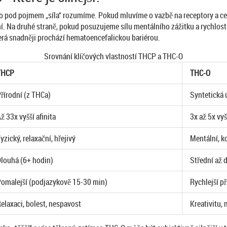
t, co pod pojmem „síla“ rozumíme. Pokud mluvíme o vazbě na receptory a c
í. Na druhé straně, pokud posuzujeme sílu mentálního zážitku a rychlost
která snadněji prochází hematoencefalickou bariérou.
Srovnání klíčových vlastností THCP a THC-O
THCP
THC-O
řírodní (z THCa)
Syntetická 
ž 33x vyšší afinita
3x až 5x vy
yzický, relaxační, hřejivý
Mentální, k
louhá (6+ hodin)
Střední až 
omalejší (podjazykově 15-30 min)
Rychlejší př
elaxaci, bolest, nespavost
Kreativitu, 