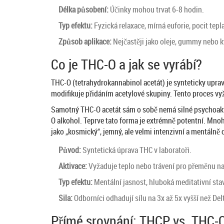
Délka působení:
Účinky mohou trvat 6-8 hodin.
Typ efektu:
Fyzická relaxace, mírná euforie, pocit tepl
Způsob aplikace:
Nejčastěji jako oleje, gummy nebo k
Co je THC-O a jak se vyrábí?
THC-O
(tetrahydrokannabinol acetát) je synteticky uprav
modifikuje přidáním acetylové skupiny. Tento proces vyž
Samotný THC-O acetát sám o sobě nemá silné psychoaktiv
O alkohol. Teprve tato forma je extrémně potentní. Mnoho
jako „kosmický“, jemný, ale velmi intenzivní a mentálně 
Původ:
Syntetická úprava THC v laboratoři.
Aktivace:
Vyžaduje teplo nebo trávení pro přeměnu na
Typ efektu:
Mentální jasnost, hluboká meditativní stav
Sila:
Odborníci odhadují sílu na 3x až 5x vyšší než Del
Přímé srovnání: THCP vs. THC-O -