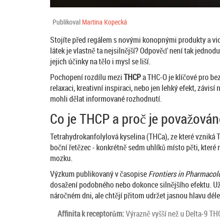
Publikoval
Martina Kopecká
Stojíte před regálem s novými konopnými produkty a vid
látek je vlastně ta nejsilnější? Odpověď není tak jedno
jejich účinky na tělo i mysl se liší.
Pochopení rozdílu mezi
THCP
a
THC-O
je klíčové pro be
relaxaci, kreativní inspiraci, nebo jen lehký efekt, závi
mohli dělat informované rozhodnutí.
Co je THCP a proč je považován
Tetrahydrokanfolylová kyselina (THCa)
, ze které vzniká
boční řetězec - konkrétně sedm uhlíků místo pěti, kter
mozku.
Výzkum publikovaný v časopise
Frontiers in Pharmacol
dosažení podobného nebo dokonce silnějšího efektu. Uživat
náročném dni, ale chtějí přitom udržet jasnou hlavu déle
Affinita k receptorům:
Výrazně vyšší než u Delta-9 TH