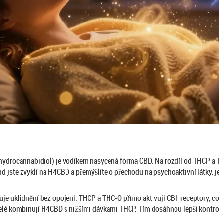
ydrocannabidiol) je vodíkem nasycená forma CBD. Na rozdíl od THCP a 
d jste zvyklí na H4CBD a přemýšlíte o přechodu na psychoaktivní látky, 
e uklidnění bez opojení. THCP a THC-O přímo aktivují CB1 receptory, což
vatelé kombinují H4CBD s nižšími dávkami THCP. Tím dosáhnou lepší kontro