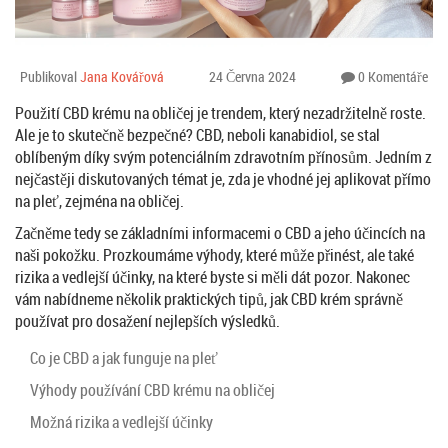
Publikoval
Jana Kovářová
24 Června 2024
0 Komentáře
Použití CBD krému na obličej je trendem, který nezadržitelně roste.
Ale je to skutečně bezpečné? CBD, neboli kanabidiol, se stal
oblíbeným díky svým potenciálním zdravotním přínosům. Jedním z
nejčastěji diskutovaných témat je, zda je vhodné jej aplikovat přímo
na pleť, zejména na obličej.
Začněme tedy se základními informacemi o CBD a jeho účincích na
naši pokožku. Prozkoumáme výhody, které může přinést, ale také
rizika a vedlejší účinky, na které byste si měli dát pozor. Nakonec
vám nabídneme několik praktických tipů, jak CBD krém správně
používat pro dosažení nejlepších výsledků.
Co je CBD a jak funguje na pleť
Výhody používání CBD krému na obličej
Možná rizika a vedlejší účinky