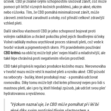
účinek. CBD je známé svými schopnostmi snižovat zánět, což může
pomoci při léčbě různých kožních problémů, jako je akné, ekzém
nebo růžovka. Tím, že CBD pomáhá minimalizovat zánět, může
zároveň zmírňovat zarudnutí a otoky, což přináší celkově zdravější
vzhled pleti.
Další skvělou vlastností CBD je jeho schopnost bojovat proti
volným radikálům a chránit pokožku před jejich škodlivými účinky.
Volné radikály mohou urychlovat proces stárnutí pleti, což vede k
tvorbě vrásek a pigmentových skvrn. Při pravidelném používání
CBD krémů
na obličej může být pleť nejen hladší a mladistvější, ale
také lépe chráněná proti negativním vlivům prostředí.
CBD také přispívá k regulaci produkce kožního mazu. Nerovnováha
v tvorbě mazu může vést k mastné pleti a vzniku akné. CBD působí
na sebocyty - buňky, které produkují maz - a pomáhá udržovat
rovnováhu. Díky tomu může být cbd krém přínosný nejen pro lidi s
mastnou pletí, ale i pro ty, kteří hledají způsob, jak udržet svou pleť
hydratovanou a vyváženou.
"Výzkum naznačuje, že CBD může pomáhat při léčbě
akné díky svým protizánětlivým vlastnostem a