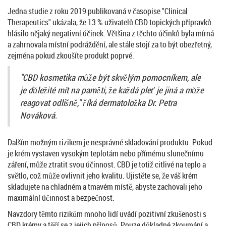
Jedna studie z roku 2019 publikovaná v časopise "Clinical
Therapeutics" ukázala, že 13 % uživatelů CBD topických přípravků
hlásilo nějaký negativní účinek. Většina z těchto účinků byla mírná
a zahrnovala místní podráždění, ale stále stojí za to být obezřetný,
zejména pokud zkoušíte produkt poprvé.
"CBD kosmetika může být skvělým pomocníkem, ale
je důležité mít na paměti, že každá pleť je jiná a může
reagovat odlišně," říká dermatoložka Dr. Petra
Nováková.
Dalším možným rizikem je nesprávné skladování produktu. Pokud
je krém vystaven vysokým teplotám nebo přímému slunečnímu
záření, může ztratit svou účinnost. CBD je totiž citlivé na teplo a
světlo, což může ovlivnit jeho kvalitu. Ujistěte se, že váš krém
skladujete na chladném a tmavém místě, abyste zachovali jeho
maximální účinnost a bezpečnost.
Navzdory těmto rizikům mnoho lidí uvádí pozitivní zkušenosti s
CBD krémy a těší se z jejich přínosů. Pouze důkladné zkoumání a