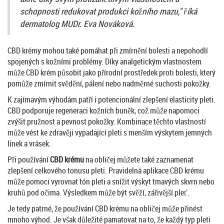
schopnosti redukovat produkci kožního mazu," říká
dermatolog MUDr. Eva Nováková.
CBD krémy mohou také pomáhat při zmírnění bolesti a nepohodlí
spojených s kožními problémy. Díky analgetickým vlastnostem
může CBD krém působit jako přírodní prostředek proti bolesti, který
pomůže zmírnit svědění, pálení nebo nadměrné suchosti pokožky.
K zajímavým výhodám patří i potencionální zlepšení elasticity pleti.
CBD podporuje regeneraci kožních buněk, což může napomoci
zvýšit pružnost a pevnost pokožky. Kombinace těchto vlastností
může vést ke zdravěji vypadající pleti s menším výskytem jemných
linek a vrásek.
Při používání
CBD krému
na obličej můžete také zaznamenat
zlepšení celkového tonusu pleti. Pravidelná aplikace CBD krému
může pomoci vyrovnat tón pleti a snížit výskyt tmavých skvrn nebo
kruhů pod očima. Výsledkem může být svěží, zářivější pleť.
Je tedy patrné, že používání CBD krému na obličej může přinést
mnoho výhod. Je však důležité pamatovat na to, že každý typ pleti