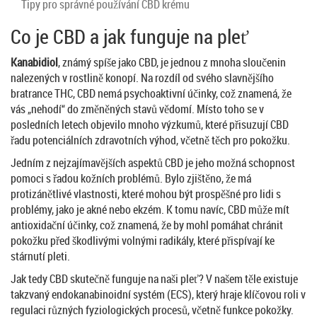
Tipy pro správné používání CBD krému
Co je CBD a jak funguje na pleť
Kanabidiol
, známý spíše jako CBD, je jednou z mnoha sloučenin
nalezených v rostlině konopí. Na rozdíl od svého slavnějšího
bratrance THC, CBD nemá psychoaktivní účinky, což znamená, že
vás „nehodí“ do změněných stavů vědomí. Místo toho se v
posledních letech objevilo mnoho výzkumů, které přisuzují CBD
řadu potenciálních zdravotních výhod, včetně těch pro pokožku.
Jedním z nejzajímavějších aspektů CBD je jeho možná schopnost
pomoci s řadou kožních problémů. Bylo zjištěno, že má
protizánětlivé vlastnosti, které mohou být prospěšné pro lidi s
problémy, jako je akné nebo ekzém. K tomu navíc, CBD může mít
antioxidační účinky, což znamená, že by mohl pomáhat chránit
pokožku před škodlivými volnými radikály, které přispívají ke
stárnutí pleti.
Jak tedy CBD skutečně funguje na naši pleť? V našem těle existuje
takzvaný endokanabinoidní systém (ECS), který hraje klíčovou roli v
regulaci různých fyziologických procesů, včetně funkce pokožky.