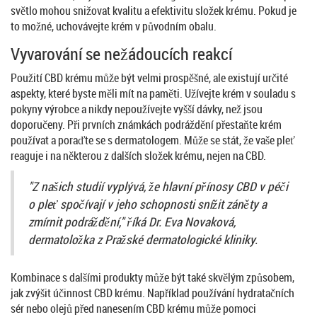
světlo mohou snižovat kvalitu a efektivitu složek krému. Pokud je
to možné, uchovávejte krém v původním obalu.
Vyvarování se nežádoucích reakcí
Použití CBD krému může být velmi prospěšné, ale existují určité
aspekty, které byste měli mít na paměti. Užívejte krém v souladu s
pokyny výrobce a nikdy nepoužívejte vyšší dávky, než jsou
doporučeny. Při prvních známkách podráždění přestaňte krém
používat a poraďte se s dermatologem. Může se stát, že vaše pleť
reaguje i na některou z dalších složek krému, nejen na CBD.
"Z našich studií vyplývá, že hlavní přínosy CBD v péči
o pleť spočívají v jeho schopnosti snížit záněty a
zmírnit podráždění," říká Dr. Eva Novaková,
dermatoložka z Pražské dermatologické kliniky.
Kombinace s dalšími produkty může být také skvělým způsobem,
jak zvýšit účinnost CBD krému. Například používání hydratačních
sér nebo olejů před nanesením CBD krému může pomoci