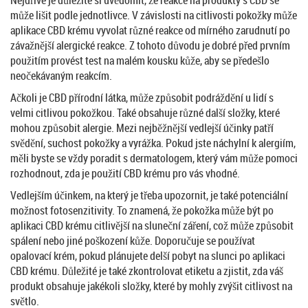
Nejdříve je důležité si uvědomit, že reakce na produkty s CBD se
může lišit podle jednotlivce. V závislosti na citlivosti pokožky může
aplikace CBD krému vyvolat různé reakce od mírného zarudnutí po
závažnější alergické reakce. Z tohoto důvodu je dobré před prvním
použitím provést test na malém kousku kůže, aby se předešlo
neočekávaným reakcím.
Ačkoli je CBD přírodní látka, může způsobit podráždění u lidí s
velmi citlivou pokožkou. Také obsahuje různé další složky, které
mohou způsobit alergie. Mezi nejběžnější vedlejší účinky patří
svědění, suchost pokožky a vyrážka. Pokud jste náchylní k alergiím,
měli byste se vždy poradit s dermatologem, který vám může pomoci
rozhodnout, zda je použití CBD krému pro vás vhodné.
Vedlejším účinkem, na který je třeba upozornit, je také potenciální
možnost fotosenzitivity. To znamená, že pokožka může být po
aplikaci CBD krému citlivější na sluneční záření, což může způsobit
spálení nebo jiné poškození kůže. Doporučuje se používat
opalovací krém, pokud plánujete delší pobyt na slunci po aplikaci
CBD krému. Důležité je také zkontrolovat etiketu a zjistit, zda váš
produkt obsahuje jakékoli složky, které by mohly zvýšit citlivost na
světlo.