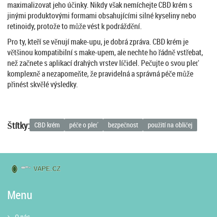
maximalizovat jeho účinky. Nikdy však nemíchejte CBD krém s
jinými produktovými formami obsahujícími silné kyseliny nebo
retinoidy, protože to může vést k podráždění.
Pro ty, kteří se věnují make-upu, je dobrá zpráva. CBD krém je
většinou kompatibilní s make-upem, ale nechte ho řádně vstřebat,
než začnete s aplikací drahých vrstev líčidel. Pečujte o svou pleť
komplexně a nezapomeňte, že pravidelná a správná péče může
přinést skvělé výsledky.
Štítky:
CBD krém
péče o pleť
bezpečnost
použití na obličej
Menu
O nás