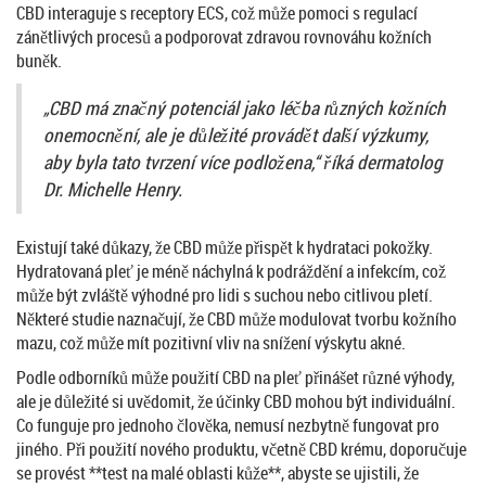
CBD interaguje s receptory ECS, což může pomoci s regulací
zánětlivých procesů a podporovat zdravou rovnováhu kožních
buněk.
„CBD má značný potenciál jako léčba různých kožních
onemocnění, ale je důležité provádět další výzkumy,
aby byla tato tvrzení více podložena,“ říká dermatolog
Dr. Michelle Henry.
Existují také důkazy, že CBD může přispět k hydrataci pokožky.
Hydratovaná pleť je méně náchylná k podráždění a infekcím, což
může být zvláště výhodné pro lidi s suchou nebo citlivou pletí.
Některé studie naznačují, že CBD může modulovat tvorbu kožního
mazu, což může mít pozitivní vliv na snížení výskytu akné.
Podle odborníků může použití CBD na pleť přinášet různé výhody,
ale je důležité si uvědomit, že účinky CBD mohou být individuální.
Co funguje pro jednoho člověka, nemusí nezbytně fungovat pro
jiného. Při použití nového produktu, včetně CBD krému, doporučuje
se provést **test na malé oblasti kůže**, abyste se ujistili, že