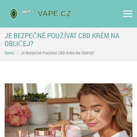
JE BEZPEČNÉ POUŽÍVAT CBD KRÉM NA
OBLIČEJ?
Domů
Je Bezpečné Používat CBD Krém Na Obličej?