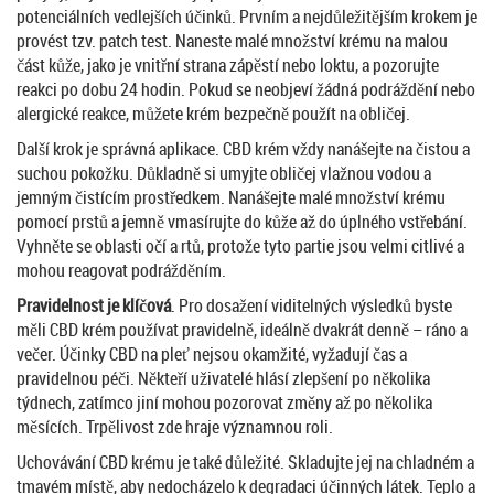
potenciálních vedlejších účinků. Prvním a nejdůležitějším krokem je
provést tzv. patch test. Naneste malé množství krému na malou
část kůže, jako je vnitřní strana zápěstí nebo loktu, a pozorujte
reakci po dobu 24 hodin. Pokud se neobjeví žádná podráždění nebo
alergické reakce, můžete krém bezpečně použít na obličej.
Další krok je správná aplikace. CBD krém vždy nanášejte na čistou a
suchou pokožku. Důkladně si umyjte obličej vlažnou vodou a
jemným čistícím prostředkem. Nanášejte malé množství krému
pomocí prstů a jemně vmasírujte do kůže až do úplného vstřebání.
Vyhněte se oblasti očí a rtů, protože tyto partie jsou velmi citlivé a
mohou reagovat podrážděním.
Pravidelnost je klíčová
. Pro dosažení viditelných výsledků byste
měli CBD krém používat pravidelně, ideálně dvakrát denně – ráno a
večer. Účinky CBD na pleť nejsou okamžité, vyžadují čas a
pravidelnou péči. Někteří uživatelé hlásí zlepšení po několika
týdnech, zatímco jiní mohou pozorovat změny až po několika
měsících. Trpělivost zde hraje významnou roli.
Uchovávání CBD krému je také důležité. Skladujte jej na chladném a
tmavém místě, aby nedocházelo k degradaci účinných látek. Teplo a