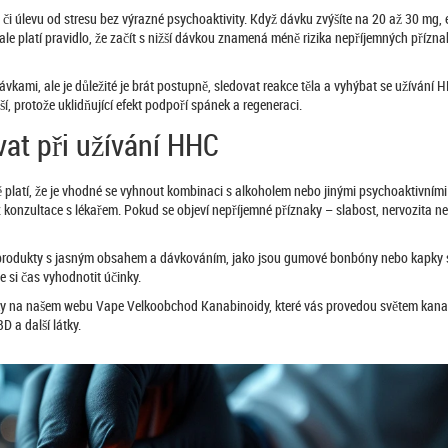
 či úlevu od stresu bez výrazné psychoaktivity. Když dávku zvýšíte na 20 až 30 mg, 
ale platí pravidlo, že začít s nižší dávkou znamená méně rizika nepříjemných přízna
vkami, ale je důležité je brát postupně, sledovat reakce těla a vyhýbat se užívání H
, protože uklidňující efekt podpoří spánek a regeneraci.
at při užívání HHC
 platí, že je vhodné se vyhnout kombinaci s alkoholem nebo jinými psychoaktivními
konzultace s lékařem. Pokud se objeví nepříjemné příznaky – slabost, nervozita n
at produkty s jasným obsahem a dávkováním, jako jsou gumové bonbóny nebo kapky 
 si čas vyhodnotit účinky.
lánky na našem webu Vape Velkoobchod Kanabinoidy, které vás provedou světem kan
 a další látky.