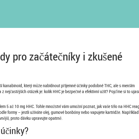
dy pro začátečníky i zkušené
jší kanabinoid, který může nabídnout příjemné účinky podobné THC, ale s menším
nejčastějších otázek je: kolik HHC je bezpečné a efektivní užít? Pojďme si to ujas
olem 5 až 10 mg HHC. Tohle množství vám umožní poznat, jak vaše tělo na HHC reag
 podle formy – jestli užíváte olej, gumové bonbóny nebo vapujete kartridže. Například
nější, proto dávku upravujte opatrně.
 účinky?