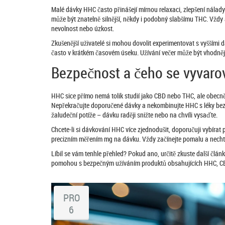
Malé dávky HHC často přinášejí mírnou relaxaci, zlepšení nálady
může být znatelně silnější, někdy i podobný slabšímu THC. Vždy 
nevolnost nebo úzkost.
Zkušenější uživatelé si mohou dovolit experimentovat s vyššími dá
často v krátkém časovém úseku. Užívání večer může být vhodnější
Bezpečnost a čeho se vyvarov
HHC sice přímo nemá tolik studií jako CBD nebo THC, ale obecně
Nepřekračujte doporučené dávky a nekombinujte HHC s léky bez 
žaludeční potíže – dávku raději snižte nebo na chvíli vysaďte.
Chcete-li si dávkování HHC více zjednodušit, doporučuji vybír
precizním měřením mg na dávku. Vždy začínejte pomalu a nechte
Líbil se vám tenhle přehled? Pokud ano, určitě zkuste další č
pomohou s bezpečným užíváním produktů obsahujících HHC, CBD
PRO
6