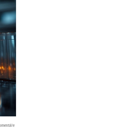
omentáře