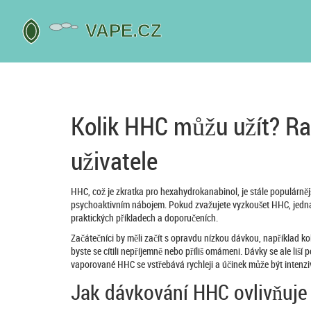
Kolik HHC můžu užít? Ra
uživatele
HHC, což je zkratka pro hexahydrokanabinol, je stále populárně
psychoaktivním nábojem. Pokud zvažujete vyzkoušet HHC, jedna z 
praktických příkladech a doporučeních.
Začátečníci by měli začít s opravdu nízkou dávkou, například k
byste se cítili nepříjemně nebo příliš omámeni. Dávky se ale liší
vaporované HHC se vstřebává rychleji a účinek může být intenziv
Jak dávkování HHC ovlivňuje