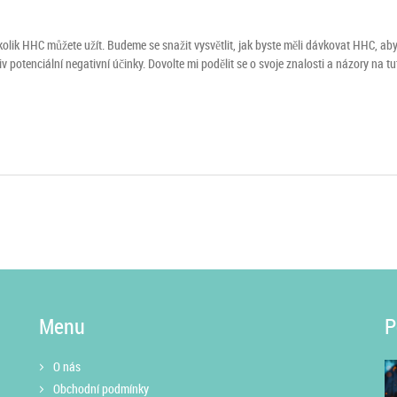
olik HHC můžete užít. Budeme se snažit vysvětlit, jak byste měli dávkovat HHC, ab
v potenciální negativní účinky. Dovolte mi podělit se o svoje znalosti a názory na tu
Menu
P
O nás
Obchodní podmínky