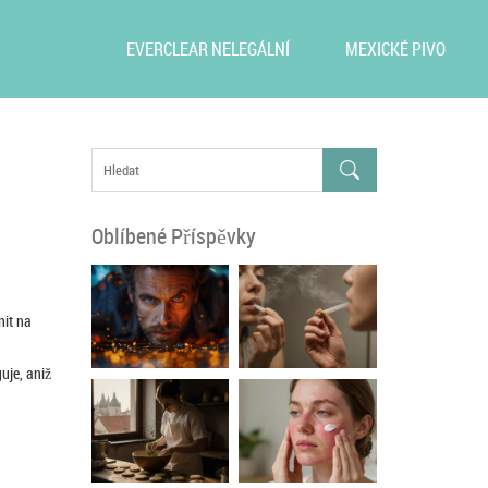
EVERCLEAR NELEGÁLNÍ
MEXICKÉ PIVO
Oblíbené Příspěvky
nit na
uje, aniž