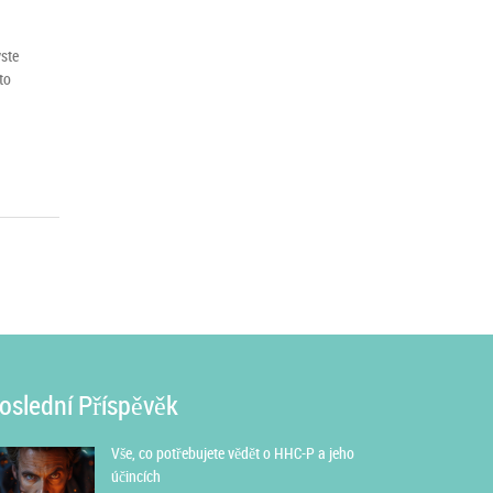
yste
to
oslední Příspěvěk
Vše, co potřebujete vědět o HHC-P a jeho
účincích