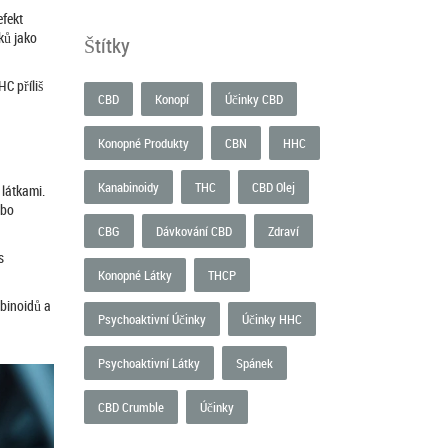
efekt
ků jako
Štítky
HC příliš
CBD
Konopí
Účinky CBD
Konopné Produkty
CBN
HHC
Kanabinoidy
THC
CBD Olej
 látkami.
ebo
CBG
Dávkování CBD
Zdraví
s
Konopné Látky
THCP
abinoidů a
Psychoaktivní Účinky
Účinky HHC
Psychoaktivní Látky
Spánek
CBD Crumble
Účinky