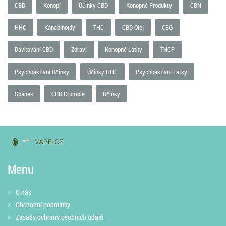
CBD
Konopí
Účinky CBD
Konopné Produkty
CBN
HHC
Kanabinoidy
THC
CBD Olej
CBG
Dávkování CBD
Zdraví
Konopné Látky
THCP
Psychoaktivní Účinky
Účinky HHC
Psychoaktivní Látky
Spánek
CBD Crumble
Účinky
Menu
O nás
Obchodní podmínky
Zásady ochrany osobních údajů