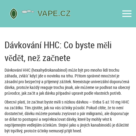
Dávkování HHC: Co byste měli
vědět, než začnete
Dávkování HHC (hexahydrokanabinol) může být pro mnoho lidí trochu
záhada, zvlášť když jde o novinku na trhu. Přitom správné množství je
zásadní pro bezpečný a příjemný zážitek. Neexistuje univerzální doporučená
dávka, protože každý reaguje trochu jinak, ale můžeme se podívat na obecný
průvodce, jak začít a jak dávku případně upravit podle vlastních potřeb.
Obecně platí, že začínat byste měli s nízkou dávkou – třeba 5 až 10 mg HHC
na začátku. Tím zjistíte, jak na vás účinky působí. Pokud cítíte, že to není
dostatečné, dávku můžete pomalu zvyšovat o pár miligramů, ale doporučuje
se dělat to postupně a nepřekračovat dávky, které by mohly vést k
nepříjemným vedlejším účinkům. Stejně jako u jiných kanabinoidů je důležité
být trpělivý, protože účinky nemusejí přijít hned.