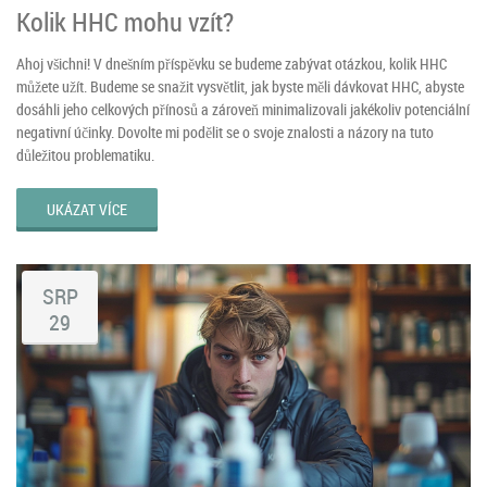
Kolik HHC mohu vzít?
Ahoj všichni! V dnešním příspěvku se budeme zabývat otázkou, kolik HHC
můžete užít. Budeme se snažit vysvětlit, jak byste měli dávkovat HHC, abyste
dosáhli jeho celkových přínosů a zároveň minimalizovali jakékoliv potenciální
negativní účinky. Dovolte mi podělit se o svoje znalosti a názory na tuto
důležitou problematiku.
UKÁZAT VÍCE
SRP
29