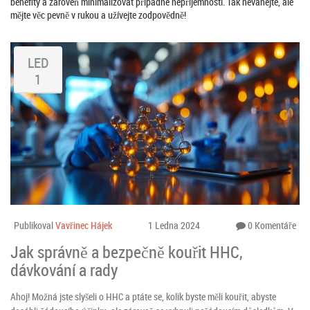
benefity a zároveň minimalizovat případné nepříjemnosti. Tak neváhejte, ale
mějte věc pevně v rukou a užívejte zodpovědně!
LED
1
Publikoval
Vavřinec Hájek
1 Ledna 2024
0 Komentáře
Jak správně a bezpečně kouřit HHC,
dávkování a rady
Ahoj! Možná jste slyšeli o HHC a ptáte se, kolik byste měli kouřit, abyste