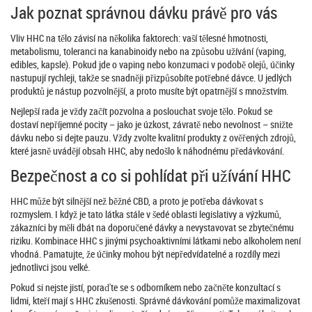
Jak poznat správnou dávku právě pro vás
Vliv HHC na tělo závisí na několika faktorech: vaší tělesné hmotnosti,
metabolismu, toleranci na kanabinoidy nebo na způsobu užívání (vaping,
edibles, kapsle). Pokud jde o vaping nebo konzumaci v podobě olejů, účinky
nastupují rychleji, takže se snadněji přizpůsobíte potřebné dávce. U jedlých
produktů je nástup pozvolnější, a proto musíte být opatrnější s množstvím.
Nejlepší rada je vždy začít pozvolna a poslouchat svoje tělo. Pokud se
dostaví nepříjemné pocity – jako je úzkost, závratě nebo nevolnost – snižte
dávku nebo si dejte pauzu. Vždy zvolte kvalitní produkty z ověřených zdrojů,
které jasně uvádějí obsah HHC, aby nedošlo k náhodnému předávkování.
Bezpečnost a co si pohlídat při užívání HHC
HHC může být silnější než běžné CBD, a proto je potřeba dávkovat s
rozmyslem. I když je tato látka stále v šedé oblasti legislativy a výzkumů,
zákazníci by měli dbát na doporučené dávky a nevystavovat se zbytečnému
riziku. Kombinace HHC s jinými psychoaktivními látkami nebo alkoholem není
vhodná. Pamatujte, že účinky mohou být nepředvídatelné a rozdíly mezi
jednotlivci jsou velké.
Pokud si nejste jistí, poraďte se s odborníkem nebo začněte konzultací s
lidmi, kteří mají s HHC zkušenosti. Správné dávkování pomůže maximalizovat