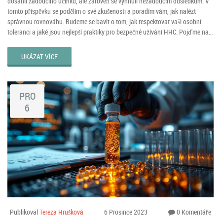
dosáhli žádoucího účinku, ale zároveň se vyhnuli nežádoucím důsledkům. V
tomto příspěvku se podělím o své zkušenosti a poradím vám, jak nalézt
správnou rovnováhu. Budeme se bavit o tom, jak respektovat vaši osobní
toleranci a jaké jsou nejlepší praktiky pro bezpečné užívání HHC. Pojďme na
to společně a naučte se, jak si HHC užít na maximum, aniž byste ohrozili své
zdraví.
UKÁZAT VÍCE
PRO
6
Publikoval
Tereza Hrušková
6 Prosince 2023
0 Komentáře