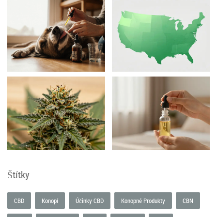
Štítky
CBD
Konopí
Účinky CBD
Konopné Produkty
CBN