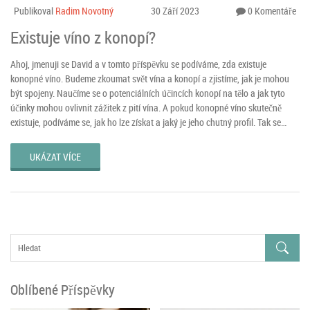
Publikoval
Radim Novotný
30 Září 2023
0 Komentáře
Existuje víno z konopí?
Ahoj, jmenuji se David a v tomto příspěvku se podíváme, zda existuje
konopné víno. Budeme zkoumat svět vína a konopí a zjistíme, jak je mohou
být spojeny. Naučíme se o potenciálních účincích konopí na tělo a jak tyto
účinky mohou ovlivnit zážitek z pití vína. A pokud konopné víno skutečně
existuje, podíváme se, jak ho lze získat a jaký je jeho chutný profil. Tak se
pohodlně usaďte, vezměte si sklenku a pojďme žasnout spolu nad
fascinujícími tajemstvími konopného vína.
UKÁZAT VÍCE
Oblíbené Příspěvky