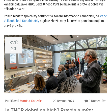
kanabinoidů jako HHC, Delta 8 nebo CBN se může lišit, a proto je dobré vše
důkladně ověřit.
Pokud hledáte spolehlivý sortiment a solidní informace o cannabisu, na
Vape
Velkoobchod Kanabinoidy
najdete zboží i rady, které vám pomohou najít to
pravé pro vás.
KVĚ
20
Publikoval
Martina Kopecká
20 Května 2024
0 Komentáře
Je THCP dobré na high? Pravda a mýty