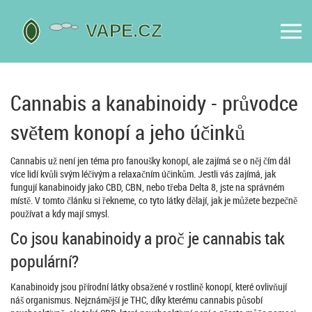
Cannabis a kanabinoidy - průvodce
světem konopí a jeho účinků
Cannabis už není jen téma pro fanoušky konopí, ale zajímá se o něj čím dál
více lidí kvůli svým léčivým a relaxačním účinkům. Jestli vás zajímá, jak
fungují kanabinoidy jako CBD, CBN, nebo třeba Delta 8, jste na správném
místě. V tomto článku si řekneme, co tyto látky dělají, jak je můžete bezpečně
používat a kdy mají smysl.
Co jsou kanabinoidy a proč je cannabis tak
populární?
Kanabinoidy jsou přírodní látky obsažené v rostlině konopí, které ovlivňují
náš organismus. Nejznámější je THC, díky kterému cannabis působí