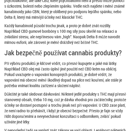
psychoaktivně, ale také CBD, které psychoaktivní není a přesto může pomoci
s úzkostmi, bolestí nebo zlepšením spánku. Vedle nich najdete i méně známé
kanabinoidy jako CBN, který je oblíbený pro podporu lepšího spánku, nebo
Delta 8, který má mírnější účinky než klasické THC.
Každý kanabinoid působí trochu jinak, a proto je dobré znát rozdíly.
Například CBD gumové bonbóny s 100 mg síly jsou skvělé na relaxaci a
zvládání stresu, ale nepřinesou vám „high“. Naopak Delta 8 může navodit
mírnou euforii, ale zároveň je méně dráždivý než běžné THC.
Jak bezpečně používat cannabis produkty?
Při výběru produktů je klíčové vědět, co přesně kupujete a jaké má látky.
Například CBD olej má často úplně jiné použití než CBD krém na obličej.
Pokud uvažujete o vapování konopných produktů, je dobré vědět, že
vapování má obecně méně škodlivý dopad na plíce než kouření, ale stále je
potřeba vnímat kvalitu zařízení a složení náplně.
Důležité je také sledovat dávkování. Některé jedlé produkty s THC mají přesně
stanovený obsah, třeba 10 mg, což je dávka vhodná pro začátečníky, protože
účinky se dostaví postupně a trochu jinak než při vapování. U CBD zase platí,
že není radno to přehánět, i když je obecně bezpečné. Přesto je fajn se vždy
řídit doporučeními a nevynechávat konzultaci s odborníkem, zvlášť pokud
užíváte jiné léky.
V neposlední řadě se vyplatí znát zákony ve vaší oblasti. Legálnost některých