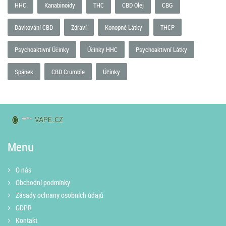
HHC
Kanabinoidy
THC
CBD Olej
CBG
Dávkování CBD
Zdraví
Konopné Látky
THCP
Psychoaktivní Účinky
Účinky HHC
Psychoaktivní Látky
Spánek
CBD Crumble
Účinky
Menu
O nás
Obchodní podmínky
Zásady ochrany osobních údajů
GDPR
Kontakt