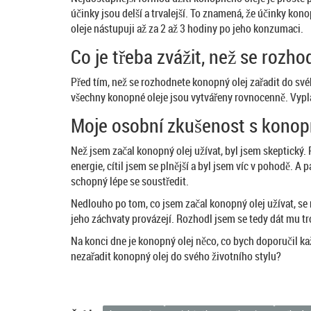
účinky jsou delší a trvalejší. To znamená, že účinky kon
oleje nástupuji až za 2 až 3 hodiny po jeho konzumaci.
Co je třeba zvážit, než se rozh
Před tím, než se rozhodnete konopný olej zařadit do svého
všechny konopné oleje jsou vytvářeny rovnocenně. Vypla
Moje osobní zkušenost s kono
Než jsem začal konopný olej užívat, byl jsem skeptický. 
energie, cítil jsem se plnější a byl jsem víc v pohodě. 
schopný lépe se soustředit.
Nedlouho po tom, co jsem začal konopný olej užívat, se
jeho záchvaty provázejí. Rozhodl jsem se tedy dát mu tr
Na konci dne je konopný olej něco, co bych doporučil kaž
nezařadit konopný olej do svého životního stylu?