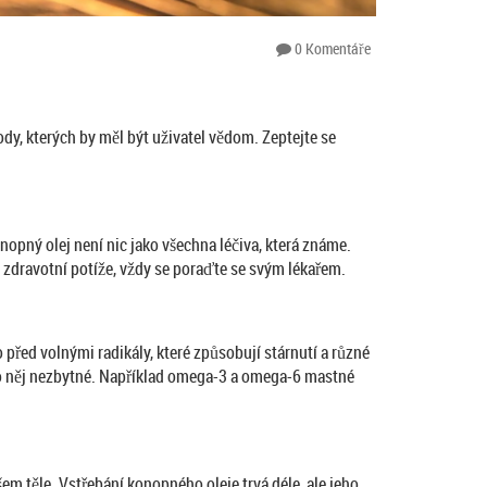
0 Komentáře
dy, kterých by měl být uživatel vědom. Zeptejte se
nopný olej není nic jako všechna léčiva, která známe.
é zdravotní potíže, vždy se poraďte se svým lékařem.
před volnými radikály, které způsobují stárnutí a různé
ro něj nezbytné. Například omega-3 a omega-6 mastné
em těle. Vstřebání konopného oleje trvá déle, ale jeho