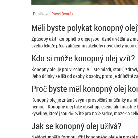
Publikoval
Pavel Dvorák
Měli byste polykat konopný olej
Způsoby užití konopného oleje jsou různé a většina z ni
svého lékaře před zahájením jakékoliv nové diety nebo
Kdo si může konopný olej vzít?
Konopný olej je pro všechny. Ať jste mladí, starší, zdra
Jeho účinky se liší od osoby k osoby, proto je důležité
Proč byste měl konopný olej k
Konopný olej je známý svými prospěšnými účinky na lidsk
nemoci. Konopný olej také obsahuje esenciální mastné k
kyseliny, které jsou důležité pro naše srdce, mozek a cel
Jak se konopný olej užívá?
Nejdostupnější formou užití konopného oleje je prosté po