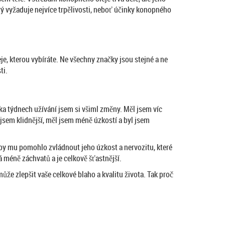
erý vyžaduje nejvíce trpělivosti, neboť účinky konopného
eje, kterou vybíráte. Ne všechny značky jsou stejné a ne
ti.
lika týdnech užívání jsem si všiml změny. Měl jsem víc
 jsem klidnější, měl jsem méně úzkostí a byl jsem
by mu pomohlo zvládnout jeho úzkost a nervozitu, které
á méně záchvatů a je celkově šťastnější.
ůže zlepšit vaše celkové blaho a kvalitu života. Tak proč