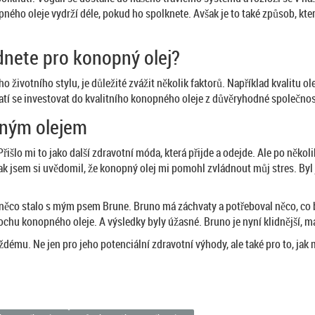
opného oleje vydrží déle, pokud ho spolknete. Avšak je to také způsob, kt
odnete pro konopný olej?
 životního stylu, je důležité zvážit několik faktorů. Například kvalitu ol
tí se investovat do kvalitního konopného oleje z důvěryhodné společnos
pným olejem
Přišlo mi to jako další zdravotní móda, která přijde a odejde. Ale po něko
A pak jsem si uvědomil, že konopný olej mi pomohl zvládnout můj stres. Byl
 něco stalo s mým psem Brune. Bruno má záchvaty a potřeboval něco, co 
ochu konopného oleje. A výsledky byly úžasné. Bruno je nyní klidnější, m
dému. Ne jen pro jeho potenciální zdravotní výhody, ale také pro to, jak m