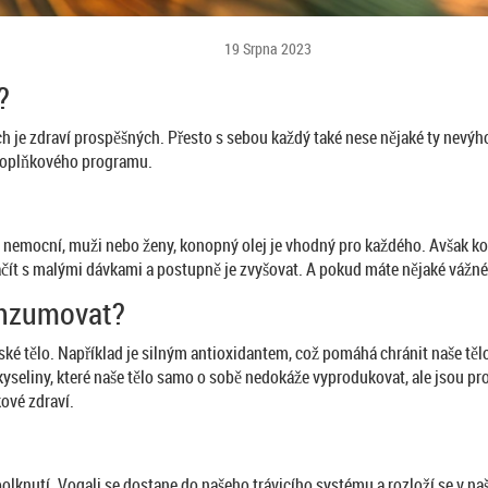
19 Srpna 2023
?
ch je zdraví prospěšných. Přesto s sebou každý také nese nějaké ty nevýho
 doplňkového programu.
ví, nemocní, muži nebo ženy, konopný olej je vhodný pro každého. Avšak ko
 začít s malými dávkami a postupně je zvyšovat. A pokud máte nějaké vážn
onzumovat?
é tělo. Například je silným antioxidantem, což pomáhá chránit naše tělo 
yseliny, které naše tělo samo o sobě nedokáže vyprodukovat, ale jsou p
kové zdraví.
lknutí. Vogali se dostane do našeho trávicího systému a rozloží se v naš