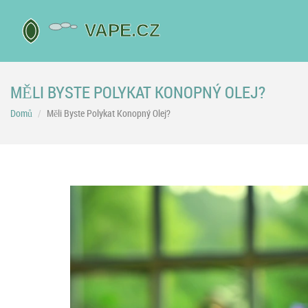
MĚLI BYSTE POLYKAT KONOPNÝ OLEJ?
Domů
Měli Byste Polykat Konopný Olej?