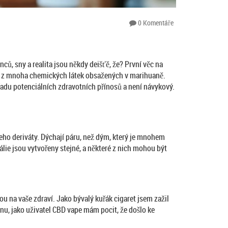
0 Komentáře
ů, sny a realita jsou někdy deišťě, že? První věc na
dnou z mnoha chemických látek obsažených v marihuaně.
řadu potenciálních zdravotních přínosů a není návykový.
jeho deriváty. Dýchají páru, než dým, který je mnohem
álie jsou vytvořeny stejné, a některé z nich mohou být
 na vaše zdraví. Jako bývalý kuřák cigaret jsem zažil
anu, jako uživatel CBD vape mám pocit, že došlo ke