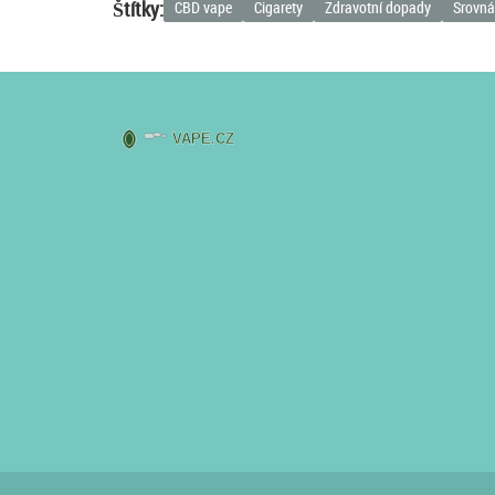
Štítky:
CBD vape
Cigarety
Zdravotní dopady
Srovná