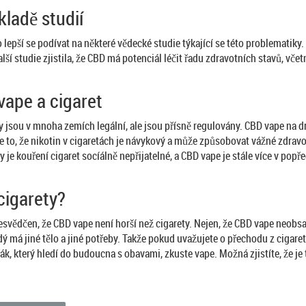
ladě studií
 lepší se podívat na některé vědecké studie týkající se této problematiky
í studie zjistila, že CBD má potenciál léčit řadu zdravotních stavů, včetn
vape a cigaret
jsou v mnoha zemích legální, ale jsou přísně regulovány. CBD vape na 
 je to, že nikotin v cigaretách je návykový a může způsobovat vážné zdr
 je kouření cigaret socíálně nepřijatelné, a CBD vape je stále více v popř
cigarety?
ědčen, že CBD vape není horší než cigarety. Nejen, že CBD vape neobsah
Každý má jiné tělo a jiné potřeby. Takže pokud uvažujete o přechodu z ciga
k, který hledí do budoucna s obavami, zkuste vape. Možná zjistíte, že je