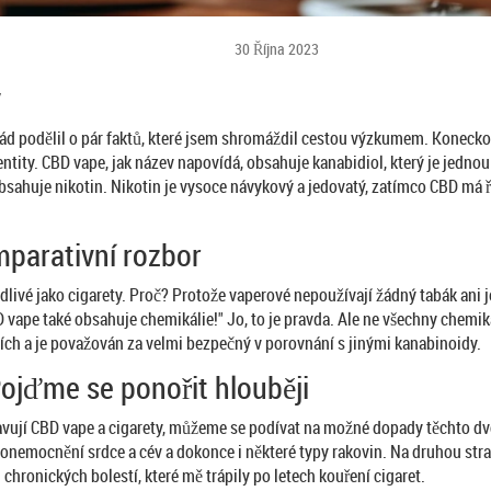
30 Října 2023
y
rád podělil o pár faktů, které jsem shromáždil cestou výzkumem. Koneckonc
é entity. CBD vape, jak název napovídá, obsahuje kanabidiol, který je je
obsahuje nikotin. Nikotin je vysoce návykový a jedovatý, zatímco CBD má 
parativní rozbor
odlivé jako cigarety. Proč? Protože vaperové nepoužívají žádný tabák ani 
BD vape také obsahuje chemikálie!" Jo, to je pravda. Ale ne všechny chemik
ích a je považován za velmi bezpečný v porovnání s jinými kanabinoidy.
Pojďme se ponořit hlouběji
ují CBD vape a cigarety, můžeme se podívat na možné dopady těchto dvou
, onemocnění srdce a cév a dokonce i některé typy rakovin. Na druhou str
hronických bolestí, které mě trápily po letech kouření cigaret.