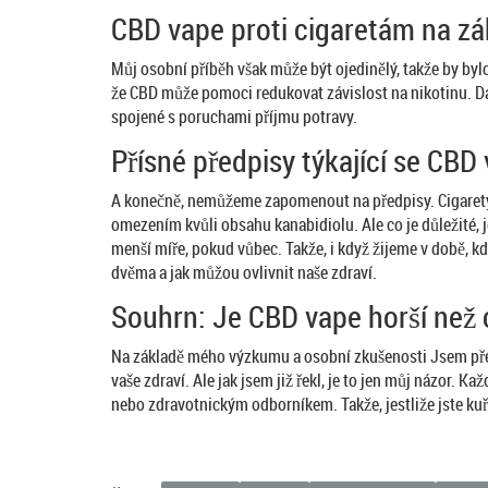
CBD vape proti cigaretám na zák
Můj osobní příběh však může být ojedinělý, takže by bylo
že CBD může pomoci redukovat závislost na nikotinu. Dalš
spojené s poruchami příjmu potravy.
Přísné předpisy týkající se CBD 
A konečně, nemůžeme zapomenout na předpisy. Cigarety 
omezením kvůli obsahu kanabidiolu. Ale co je důležité,
menší míře, pokud vůbec. Takže, i když žijeme v době, kdy
dvěma a jak můžou ovlivnit naše zdraví.
Souhrn: Je CBD vape horší než 
Na základě mého výzkumu a osobní zkušenosti Jsem přesv
vaše zdraví. Ale jak jsem již řekl, je to jen můj názor. 
nebo zdravotnickým odborníkem. Takže, jestliže jste kuřá