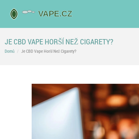
JE CBD VAPE HORŠÍ NEŽ CIGARETY?
Domů
Je CBD Vape Horší Než Cigarety?