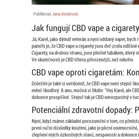
Publikoval
Jana Kovářová
Jak fungují CBD vape a cigaret
Já, Karel, jako dýmář veterán a nyní oddaný vaper, bych 
paměti je, že CBD vape a cigarety jsou dvě zcela odlišn
Cigarety, na druhou stranu, jsou plněné tabákem, který 
Ve skutečnosti je CBD tělesu přirozenější, než nikotin.
CBD vape oproti cigaretám: Kom
Důležité je také si uvědomit, že CBD vape není stejně šk
méně škodlivý. A ano, možná si říkáte: "Hej Karel, ale C
dokonce prospěšné. Stejně tak je CBD nerozpustný v tuc
Potenciální zdravotní dopady: 
Nyní, když máme základní porozumění o tom, co představ
první ruční důsledky kouření, jako je plicní onemocnění
zlepšení mých úzkostných stavů, nespavosti a dokonce i c