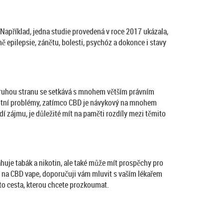
. Například, jedna studie provedená v roce 2017 ukázala,
ě epilepsie, zánětu, bolesti, psychóz a dokonce i stavy
druhou stranu se setkává s mnohem větším právním
avotní problémy, zatímco CBD je návykový na mnohem
edí zájmu, je důležité mít na paměti rozdíly mezi těmito
uje tabák a nikotin, ale také může mít prospěchy pro
ret na CBD vape, doporučuji vám mluvit s vaším lékařem
 to cesta, kterou chcete prozkoumat.