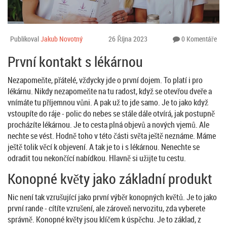
Publikoval
Jakub Novotný
26 Října 2023
0 Komentáře
První kontakt s lékárnou
Nezapomeňte, přátelé, vždycky jde o první dojem. To platí i pro
lékárnu. Nikdy nezapomeňte na tu radost, když se otevřou dveře a
vnímáte tu příjemnou vůni. A pak už to jde samo. Je to jako když
vstoupíte do ráje - polic do nebes se stále dále otvírá, jak postupně
procházíte lékárnou. Je to cesta plná objevů a nových vjemů. Ale
nechte se vést. Hodně toho v této části světa ještě neznáme. Máme
ještě tolik věcí k objevení. A tak je to i s lékárnou. Nenechte se
odradit tou nekončící nabídkou. Hlavně si užijte tu cestu.
Konopné květy jako základní produkt
Nic není tak vzrušující jako první výběr konopných květů. Je to jako
první rande - cítíte vzrušení, ale zároveň nervozitu, zda vyberete
správně. Konopné květy jsou klíčem k úspěchu. Je to základ, z