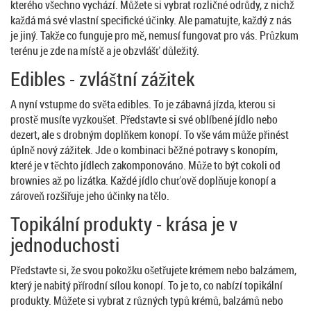
kterého všechno vychází. Můžete si vybrat rozličné odrůdy, z nichž
každá má své vlastní specifické účinky. Ale pamatujte, každý z nás
je jiný. Takže co funguje pro mě, nemusí fungovat pro vás. Průzkum
terénu je zde na místě a je obzvlášť důležitý.
Edibles - zvláštní zážitek
A nyní vstupme do světa edibles. To je zábavná jízda, kterou si
prostě musíte vyzkoušet. Představte si své oblíbené jídlo nebo
dezert, ale s drobným doplňkem konopí. To vše vám může přinést
úplně nový zážitek. Jde o kombinaci běžné potravy s konopím,
které je v těchto jídlech zakomponováno. Může to být cokoli od
brownies až po lizátka. Každé jídlo chuťově doplňuje konopí a
zároveň rozšiřuje jeho účinky na tělo.
Topikální produkty - krása je v
jednoduchosti
Představte si, že svou pokožku ošetřujete krémem nebo balzámem,
který je nabitý přírodní sílou konopí. To je to, co nabízí topikální
produkty. Můžete si vybrat z různých typů krémů, balzámů nebo