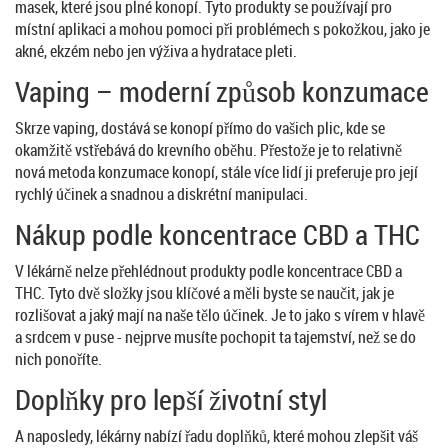
masek, které jsou plné konopí. Tyto produkty se používají pro
místní aplikaci a mohou pomoci při problémech s pokožkou, jako je
akné, ekzém nebo jen výživa a hydratace pleti.
Vaping – moderní způsob konzumace
Skrze vaping, dostává se konopí přímo do vašich plic, kde se
okamžitě vstřebává do krevního oběhu. Přestože je to relativně
nová metoda konzumace konopí, stále více lidí ji preferuje pro její
rychlý účinek a snadnou a diskrétní manipulaci.
Nákup podle koncentrace CBD a THC
V lékárně nelze přehlédnout produkty podle koncentrace CBD a
THC. Tyto dvě složky jsou klíčové a měli byste se naučit, jak je
rozlišovat a jaký mají na naše tělo účinek. Je to jako s vírem v hlavě
a srdcem v puse - nejprve musíte pochopit ta tajemství, než se do
nich ponoříte.
Doplňky pro lepší životní styl
A naposledy, lékárny nabízí řadu doplňků, které mohou zlepšit váš