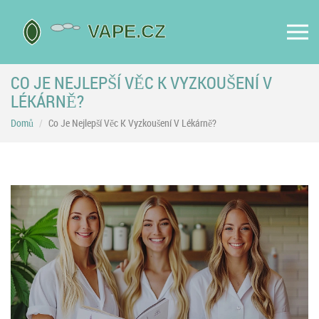
CO JE NEJLEPŠÍ VĚC K VYZKOUŠENÍ V
LÉKÁRNĚ?
Domů
Co Je Nejlepší Věc K Vyzkoušení V Lékárně?