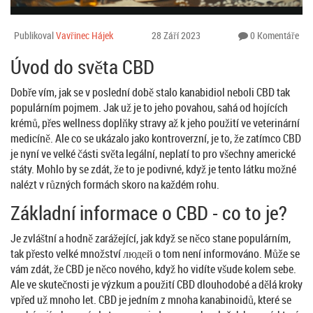
Publikoval
Vavřinec Hájek
28 Září 2023
0 Komentáře
Úvod do světa CBD
Dobře vím, jak se v poslední době stalo kanabidiol neboli CBD tak
populárním pojmem. Jak už je to jeho povahou, sahá od hojících
krémů, přes wellness doplňky stravy až k jeho použití ve veterinární
medicíně. Ale co se ukázalo jako kontroverzní, je to, že zatímco CBD
je nyní ve velké části světa legální, neplatí to pro všechny americké
státy. Mohlo by se zdát, že to je podivné, když je tento látku možné
nalézt v různých formách skoro na každém rohu.
Základní informace o CBD - co to je?
Je zvláštní a hodně zarážející, jak když se něco stane populárním,
tak přesto velké množství людей o tom není informováno. Může se
vám zdát, že CBD je něco nového, když ho vidíte všude kolem sebe.
Ale ve skutečnosti je výzkum a použití CBD dlouhodobé a dělá kroky
vpřed už mnoho let. CBD je jedním z mnoha kanabinoidů, které se