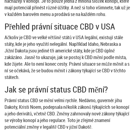
nacházejí v konopí. Je to pouze jedna z mnoha složek konopí, které
mají potenciál přinést různé úžitky. A než si toho všimnete, tak už je
v každém barovém menu a prodává se na každém rohu.
Přehled právní situace CBD v USA
Ačkoliv je CBD ve velké většině států v USA legální, existují stále
státy, kde je jeho využití nelegální. Například Idaho, Nebraska a
Jižní Dakota jsou jediné tři americké státy, kde je CBD úplně
zakázáno. Jasně to ukazuje, jak se postoj k CBD mění podle místa,
kde žijete. Ale to není konec cesty. Právní situace se může měnit a s
ní se očekává, že se budou měnit i zákony týkající se CBD v těchto
státech.
Jak se právní status CBD mění?
Právní status CBD se mění velmi rychle. Nedávno, guvernér jihu
Dakoty, Kristi Noem, podepsala několik zákonů týkajících se konopí
a jeho derivátů, včetně CBD. Změny zahrnovaly nové zákony týkající
se výroby konopí a jeho regulace. Toto je zřejmé znamení
potenciální změny v legalitě CBD v jižní Dakotě.