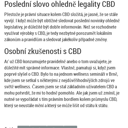
Poslední slovo ohledně legality CBD
Přestože je právní situace kolem CBD složitá, je jasné, že se stále
vyvíjí. I když může být obtížné sledovat poslední novinky ohledně
legislativy, je důležité být dobře informován. Než se rozhodnete
využívat výrobky s CBD, je tedy nezbytné porozumět lokálním
zákonům a pravidlům a sledovat jakékoliv případné změny.
Osobní zkušenosti s CBD
Ať už CBD konzumujete pravidelně anebo o tom uvažujete, je
důležité mít správné informace. Vlastně, pamatuji si, když jsem
poprvé slyšel o CBD. Bylo to na jednom wellness semináři v Brně,
kde jsem se setkal s některými z nejdůvěřihodnějších zdrojů ve
světě wellness. Časem jsem se stal základním uživatelem CBD a
mohu potvrdit, že mi to hodně pomohlo. Ale jak jsem už zmínil, je
nutné se vypořádat s tím právním bordlem kolem průmyslu CBD,
který se neustále mění a který se může lišit od státu k státu.