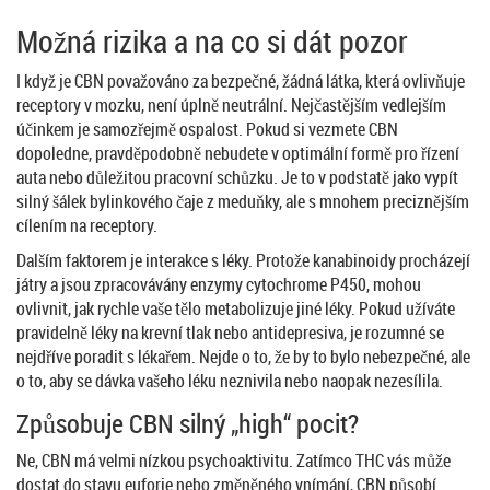
Možná rizika a na co si dát pozor
I když je CBN považováno za bezpečné, žádná látka, která ovlivňuje
receptory v mozku, není úplně neutrální. Nejčastějším vedlejším
účinkem je samozřejmě ospalost. Pokud si vezmete CBN
dopoledne, pravděpodobně nebudete v optimální formě pro řízení
auta nebo důležitou pracovní schůzku. Je to v podstatě jako vypít
silný šálek bylinkového čaje z meduňky, ale s mnohem preciznějším
cílením na receptory.
Dalším faktorem je interakce s léky. Protože kanabinoidy procházejí
játry a jsou zpracovávány enzymy cytochrome P450, mohou
ovlivnit, jak rychle vaše tělo metabolizuje jiné léky. Pokud užíváte
pravidelně léky na krevní tlak nebo antidepresiva, je rozumné se
nejdříve poradit s lékařem. Nejde o to, že by to bylo nebezpečné, ale
o to, aby se dávka vašeho léku neznivila nebo naopak nezesílila.
Způsobuje CBN silný „high“ pocit?
Ne, CBN má velmi nízkou psychoaktivitu. Zatímco THC vás může
dostat do stavu euforie nebo změněného vnímání, CBN působí