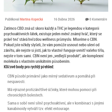
Publikoval
Martina Kopecká
16 Dubna 2026
0 Komentáře
Zatímco CBD zná už skoro každý a THC je legendou v kategorii
psychoaktivních látek, existuje jeden méně známý hráč, který se
právě teď stává hvězdou wellness průmyslu. Mluvíme o CBN.
Pokud jste někdy slyšeli, že vám pomůže usnout nebo uleví od
zánětu, ale nejste si jistí, jak to vlastně funguje uvnitř vašeho těla,
nejste v tom sami. CBN není jen „vedlejší produkt“, ale komplexní
molekula s vlastním unikátním působením.
Klíčové body pro rychlý přehled:
CBN působí primárně jako mírný sedativum a pomáhá při
nespavosti.
Má výrazné protizánětlivé účinky, které mohou pomoci při
chronických bolestech.
Sama o sobě není silně psychoaktivní, ale v kombinaci s jinými
kanabinoidy vytváří tzv. efekt entourage.