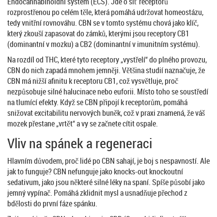
Endocannabinoidní systém
(ECS). Jde o síť receptorů
rozprostřenou po celém těle, která pomáhá udržovat homeostázu,
tedy vnitřní rovnováhu. CBN se v tomto systému chová jako klíč,
který zkouší zapasovat do zámků, kterými jsou receptory
CB1
(dominantní v mozku) a
CB2
(dominantní v imunitním systému).
Na rozdíl od THC, které tyto receptory „vystřelí“ do plného provozu,
CBN do nich zapadá mnohem jemněji. Většina studií naznačuje, že
CBN má nižší afinitu k receptoru CB1, což vysvětluje, proč
nezpůsobuje silné halucinace nebo euforii. Místo toho se soustředí
na tlumící efekty. Když se CBN připojí k receptorům, pomáhá
snižovat excitabilitu nervových buněk, což v praxi znamená, že váš
mozek přestane „vrtět“ a vy se začnete cítit ospale.
Vliv na spánek a regeneraci
Hlavním důvodem, proč lidé po CBN sahají, je boj s nespavností. Ale
jak to funguje? CBN nefunguje jako knocks-out knockoutní
sedativum, jako jsou některé silné léky na spaní. Spíše působí jako
jemný vypínač. Pomáhá zklidnit mysl a usnadňuje přechod z
bdělosti do první fáze spánku.