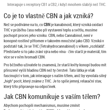
Interaguje s receptory CB1 a CB2, i když mnohem slaběji než THC.
Co je to vlastně CBN a jak vzniká?
Než se podíváme na to, co
CBN
je
kanabinoid, který vzniká oxidací
THC v průběhu času nebo při vystavení teplu a světlu
, musíme
pochopit proces jeho vzniku. CBN, nebo Cannabinol, není v
konopné rostlině přítomen v takovém množství jako CBD. Vzniká v
podstatě tak, že se
THC
(Tetrahydrocannabinol) s věkem „rozkládá“.
Představte si to jako zrání sýra nebo vína - čím starší je materiál, tím
více se v něm hromadí CBN.
Pro běžného uživatele to znamená, že starší květy konopí budou mít
přirozeně vyšší hladinu CBN než ty čerstvé. Tato látka je však
fascinující v tom, jak interaguje s naším tělem, aniž by vyvolala silný
„high“ pocit, který známe z THC. Je to spíše jemný, relaxační stav,
který tělo připravuje na odpočinek.
Jak CBN komunikuje s vaším tělem?
Abychom pochopili mechanismus, musíme zmínit