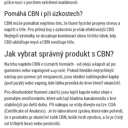
půlce noci s pocitem extrémní malátnosti.
Pomáhá CBN i při úzkostech?
CBN může pomáhat nepřímo tím, že tlumí fyzické projevy stresu a
napětí v těle. Pro přímý boj s úzkostmi je však efektivnější CBD.
Nejlepší výsledky se dosahuje kombinací obou těchto látek, kdy
CBD uklidňuje mysl a CBN uvolňuje tělo.
Jak vybrat správný produkt s CBN?
Na trhu najdete CBN v různých formách - od olejů a kapslí až po
gummies nebo vapingové картuše. Pokud hledáte nejrychlejší
nástup pro pomoc při nespavosti, jsou ideální sublingvální kapky
(pod jazyk) nebo vaping, kde látka proniká do krve téměř okamžitě.
Pro dlouhodobé tlumení zánětů jsou lepší kapsle nebo oleje s
pomalým uvolňováním, které udržují hladinu kanabinoidu v krvi
stabilnější po delší dobu. Při nákupu se vždy dívejte na tzv. COA
(Certificate of Analysis). Je to laboratorní zpráva, která vám potvrdí,
že v produktu je skutečně tolik CBN, kolik tvrdí výrobce, a že je čistý
od těžkých kovů nebo pesticidů.