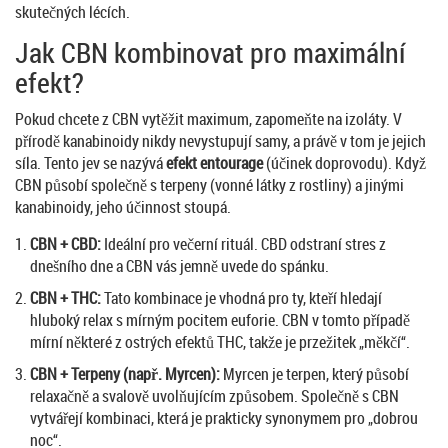
skutečných lécích.
Jak CBN kombinovat pro maximální
efekt?
Pokud chcete z CBN vytěžit maximum, zapomeňte na izoláty. V
přírodě kanabinoidy nikdy nevystupují samy, a právě v tom je jejich
síla. Tento jev se nazývá
efekt entourage
(účinek doprovodu). Když
CBN působí společně s terpeny (vonné látky z rostliny) a jinými
kanabinoidy, jeho účinnost stoupá.
CBN + CBD:
Ideální pro večerní rituál. CBD odstraní stres z
dnešního dne a CBN vás jemně uvede do spánku.
CBN + THC:
Tato kombinace je vhodná pro ty, kteří hledají
hluboký relax s mírným pocitem euforie. CBN v tomto případě
mírní některé z ostrých efektů THC, takže je przežitek „měkčí“.
CBN + Terpeny (např. Myrcen):
Myrcen je terpen, který působí
relaxačně a svalově uvolňujícím způsobem. Společně s CBN
vytvářejí kombinaci, která je prakticky synonymem pro „dobrou
noc“.