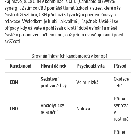
Zajímavé je, že CBN v kombinaci s
CBD
(Cannabidiol) vytváří
synergii. Zatímco CBD pomáhá tlumit úzkost a stres, které nás
často drží vzhůru, CBN přichází s fyzickým pocitem únavy a
relaxace. Výsledkem je hlubší a kvalitnější spánek. Uvádějí se
případy, kdy uživatelé pohlásali o kratší době usínání a méně
častém probouzení během noci, což přímo ovlivňuje ranní pocit
svěžesti.
Srovnání hlavních kanabinoidů v konopí
Kanabinoid
Hlavní účinek
Psychoaktivita
Původ
Sedativní,
Oxidace
CBN
Velmi nízká
protizánětlivý
THC
Přímá
Anxiolytický,
syntéza
CBD
Nulová
relaxační
v
rostlině
Přímá