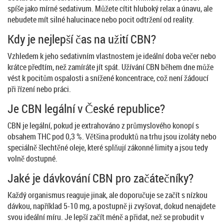
spíše jako mírné sedativum. Můžete cítit hluboký relax a únavu, ale
nebudete mít silné halucinace nebo pocit odtržení od reality.
Kdy je nejlepší čas na užití CBN?
Vzhledem k jeho sedativním vlastnostem je ideální doba večer nebo
krátce předtím, než zamíráte jít spát. Užívání CBN během dne může
vést k pocitům ospalosti a snížené koncentrace, což není žádoucí
při řízení nebo práci.
Je CBN legální v České republice?
CBN je legální, pokud je extrahováno z průmyslového konopí s
obsahem THC pod 0,3 %. Většina produktů na trhu jsou izoláty nebo
speciálně šlechtěné oleje, které splňují zákonné limity a jsou tedy
volně dostupné.
Jaké je dávkování CBN pro začátečníky?
Každý organismus reaguje jinak, ale doporučuje se začít s nízkou
dávkou, například 5-10 mg, a postupně ji zvyšovat, dokud nenajdete
svou ideální míru. Je lepší začít méně a přidat, než se probudit v